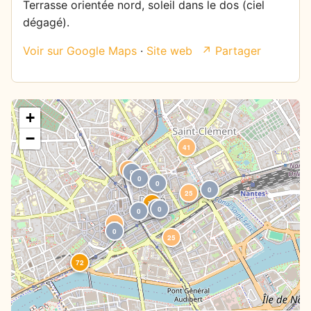
Terrasse orientée nord, soleil dans le dos (ciel
dégagé).
Voir sur Google Maps
·
Site web
↗ Partager
+
−
41
64
0
0
0
0
25
74
0
0
0
27
0
25
72