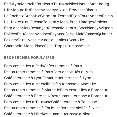
Paris
Lyon
Marseille
Bordeaux
Toulouse
Nice
Nantes
Strasbourg
Lille
Montpellier
Rennes
Annecy
Aix-en-Provence
Biarritz
La Rochelle
Grenoble
Clermont-Ferrand
Dijon
Tours
Angers
Reims
Le Havre
Saint-Étienne
Toulon
Le Mans
Brest
Limoges
Amiens
Perpignan
Metz
Besançon
Orléans
Mulhouse
Caen
Nancy
Avignon
Poitiers
Pau
Cannes
Antibes
Bayonne
Saint-Malo
Vannes
Quimper
Béziers
Saint-Nazaire
Ajaccio
Honfleur
Deauville
Chamonix-Mont-Blanc
Saint-Tropez
Carcassonne
RECHERCHES POPULAIRES
Bars ensoleillés à Paris
Cafés terrasse à Paris
Restaurants terrasse à Paris
Bars ensoleillés à Lyon
Cafés terrasse à Lyon
Restaurants terrasse à Lyon
Bars ensoleillés à Marseille
Cafés terrasse à Marseille
Restaurants terrasse à Marseille
Bars ensoleillés à Bordeaux
Cafés terrasse à Bordeaux
Restaurants terrasse à Bordeaux
Bars ensoleillés à Toulouse
Cafés terrasse à Toulouse
Restaurants terrasse à Toulouse
Bars ensoleillés à Nice
Cafés terrasse à Nice
Restaurants terrasse à Nice