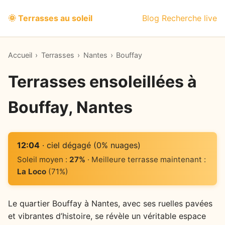
🌞 Terrasses au soleil
Blog
Recherche live
Accueil
›
Terrasses
›
Nantes
›
Bouffay
Terrasses ensoleillées à
Bouffay, Nantes
12:04
· ciel dégagé (0% nuages)
Soleil moyen :
27%
· Meilleure terrasse maintenant :
La Loco
(71%)
Le quartier Bouffay à Nantes, avec ses ruelles pavées
et vibrantes d’histoire, se révèle un véritable espace