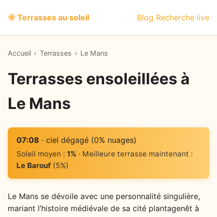
🌞 Terrasses au soleil
Blog
Recherche live
Accueil
›
Terrasses
›
Le Mans
Terrasses ensoleillées à
Le Mans
07:08
· ciel dégagé (0% nuages)
Soleil moyen :
1%
· Meilleure terrasse maintenant :
Le Barouf
(5%)
Le Mans se dévoile avec une personnalité singulière,
mariant l’histoire médiévale de sa cité plantagenêt à