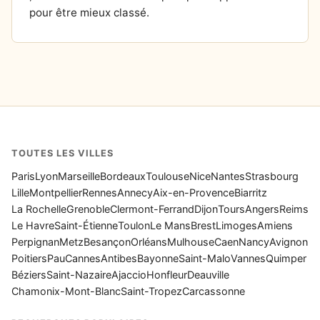
pour être mieux classé.
TOUTES LES VILLES
Paris
Lyon
Marseille
Bordeaux
Toulouse
Nice
Nantes
Strasbourg
Lille
Montpellier
Rennes
Annecy
Aix-en-Provence
Biarritz
La Rochelle
Grenoble
Clermont-Ferrand
Dijon
Tours
Angers
Reims
Le Havre
Saint-Étienne
Toulon
Le Mans
Brest
Limoges
Amiens
Perpignan
Metz
Besançon
Orléans
Mulhouse
Caen
Nancy
Avignon
Poitiers
Pau
Cannes
Antibes
Bayonne
Saint-Malo
Vannes
Quimper
Béziers
Saint-Nazaire
Ajaccio
Honfleur
Deauville
Chamonix-Mont-Blanc
Saint-Tropez
Carcassonne