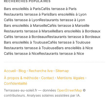
RECHERCHES POPULAIRES
Bars ensoleillés à Paris
Cafés terrasse à Paris
Restaurants terrasse à Paris
Bars ensoleillés à Lyon
Cafés terrasse à Lyon
Restaurants terrasse à Lyon
Bars ensoleillés à Marseille
Cafés terrasse à Marseille
Restaurants terrasse à Marseille
Bars ensoleillés à Bordeaux
Cafés terrasse à Bordeaux
Restaurants terrasse à Bordeaux
Bars ensoleillés à Toulouse
Cafés terrasse à Toulouse
Restaurants terrasse à Toulouse
Bars ensoleillés à Nice
Cafés terrasse à Nice
Restaurants terrasse à Nice
Accueil
·
Blog
·
Recherche live
·
Sitemap
À propos & méthode
·
Contact
·
Mentions légales
·
Confidentialité
Terrasses-au-soleil.fr — données
OpenStreetMap
©
contributeurs. Analyses solaires assistées par IA.