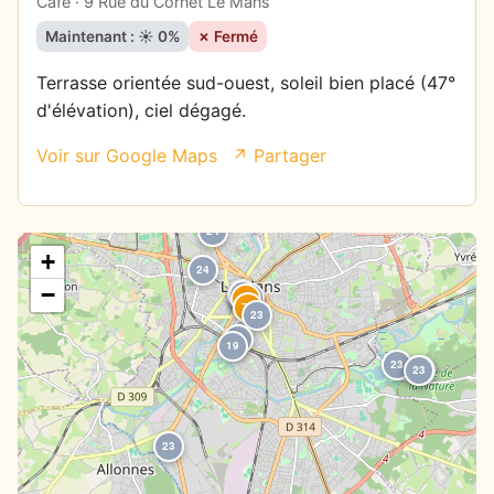
Café · 9 Rue du Cornet Le Mans
Maintenant : ☀️ 0%
✗ Fermé
Terrasse orientée sud-ouest, soleil bien placé (47°
d'élévation), ciel dégagé.
Voir sur Google Maps
↗ Partager
24
+
24
−
23
23
0
73
73
23
0
19
23
23
23
23