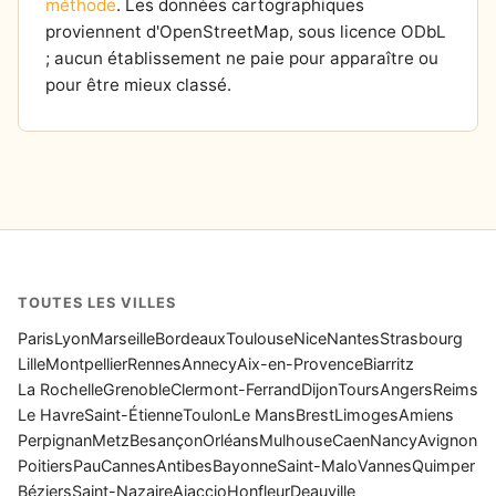
méthode
. Les données cartographiques
proviennent d'OpenStreetMap, sous licence ODbL
; aucun établissement ne paie pour apparaître ou
pour être mieux classé.
TOUTES LES VILLES
Paris
Lyon
Marseille
Bordeaux
Toulouse
Nice
Nantes
Strasbourg
Lille
Montpellier
Rennes
Annecy
Aix-en-Provence
Biarritz
La Rochelle
Grenoble
Clermont-Ferrand
Dijon
Tours
Angers
Reims
Le Havre
Saint-Étienne
Toulon
Le Mans
Brest
Limoges
Amiens
Perpignan
Metz
Besançon
Orléans
Mulhouse
Caen
Nancy
Avignon
Poitiers
Pau
Cannes
Antibes
Bayonne
Saint-Malo
Vannes
Quimper
Béziers
Saint-Nazaire
Ajaccio
Honfleur
Deauville