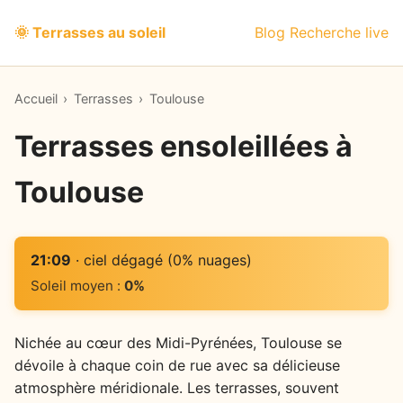
🌞 Terrasses au soleil
Blog
Recherche live
Accueil
›
Terrasses
›
Toulouse
Terrasses ensoleillées à
Toulouse
21:09
· ciel dégagé (0% nuages)
Soleil moyen :
0%
Nichée au cœur des Midi-Pyrénées, Toulouse se
dévoile à chaque coin de rue avec sa délicieuse
atmosphère méridionale. Les terrasses, souvent