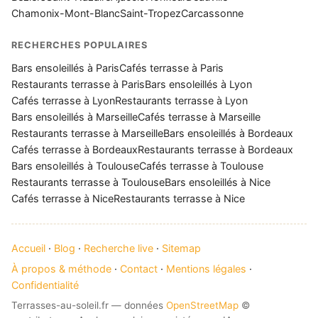
Chamonix-Mont-Blanc
Saint-Tropez
Carcassonne
RECHERCHES POPULAIRES
Bars ensoleillés à Paris
Cafés terrasse à Paris
Restaurants terrasse à Paris
Bars ensoleillés à Lyon
Cafés terrasse à Lyon
Restaurants terrasse à Lyon
Bars ensoleillés à Marseille
Cafés terrasse à Marseille
Restaurants terrasse à Marseille
Bars ensoleillés à Bordeaux
Cafés terrasse à Bordeaux
Restaurants terrasse à Bordeaux
Bars ensoleillés à Toulouse
Cafés terrasse à Toulouse
Restaurants terrasse à Toulouse
Bars ensoleillés à Nice
Cafés terrasse à Nice
Restaurants terrasse à Nice
Accueil
·
Blog
·
Recherche live
·
Sitemap
À propos & méthode
·
Contact
·
Mentions légales
·
Confidentialité
Terrasses-au-soleil.fr — données
OpenStreetMap
©