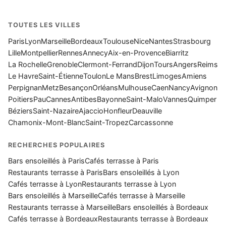
TOUTES LES VILLES
Paris
Lyon
Marseille
Bordeaux
Toulouse
Nice
Nantes
Strasbourg
Lille
Montpellier
Rennes
Annecy
Aix-en-Provence
Biarritz
La Rochelle
Grenoble
Clermont-Ferrand
Dijon
Tours
Angers
Reims
Le Havre
Saint-Étienne
Toulon
Le Mans
Brest
Limoges
Amiens
Perpignan
Metz
Besançon
Orléans
Mulhouse
Caen
Nancy
Avignon
Poitiers
Pau
Cannes
Antibes
Bayonne
Saint-Malo
Vannes
Quimper
Béziers
Saint-Nazaire
Ajaccio
Honfleur
Deauville
Chamonix-Mont-Blanc
Saint-Tropez
Carcassonne
RECHERCHES POPULAIRES
Bars ensoleillés à Paris
Cafés terrasse à Paris
Restaurants terrasse à Paris
Bars ensoleillés à Lyon
Cafés terrasse à Lyon
Restaurants terrasse à Lyon
Bars ensoleillés à Marseille
Cafés terrasse à Marseille
Restaurants terrasse à Marseille
Bars ensoleillés à Bordeaux
Cafés terrasse à Bordeaux
Restaurants terrasse à Bordeaux