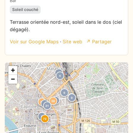
Bar
Soleil couché
Terrasse orientée nord-est, soleil dans le dos (ciel
dégagé).
Voir sur Google Maps
·
Site web
↗ Partager
+
0
4
−
0
0
0
0
38
29
1
21
27
0
72