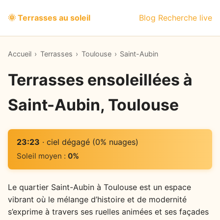
🌞 Terrasses au soleil
Blog
Recherche live
Accueil
›
Terrasses
›
Toulouse
›
Saint-Aubin
Terrasses ensoleillées à
Saint-Aubin, Toulouse
23:23
· ciel dégagé (0% nuages)
Soleil moyen :
0%
Le quartier Saint-Aubin à Toulouse est un espace
vibrant où le mélange d’histoire et de modernité
s’exprime à travers ses ruelles animées et ses façades