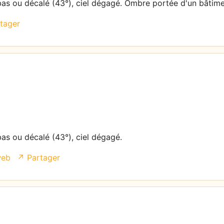
 bas ou décalé (43°), ciel dégagé. Ombre portée d'un bâtime
tager
bas ou décalé (43°), ciel dégagé.
web
↗ Partager