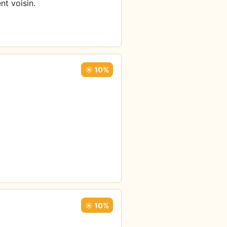
nt voisin.
☀️ 10%
☀️ 10%