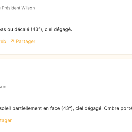
u Président Wilson
bas ou décalé (43°), ciel dégagé.
web
↗ Partager
lson
soleil partiellement en face (43°), ciel dégagé. Ombre port
tager