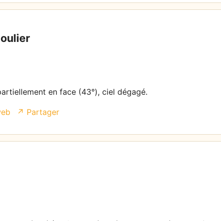
oulier
partiellement en face (43°), ciel dégagé.
web
↗ Partager