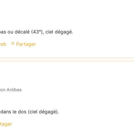
bas ou décalé (43°), ciel dégagé.
web
↗ Partager
lon Antibes
 dans le dos (ciel dégagé).
tager