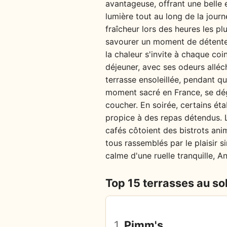
avantageuse, offrant une belle e
lumière tout au long de la jou
fraîcheur lors des heures les pl
savourer un moment de détente. 
la chaleur s'invite à chaque co
déjeuner, avec ses odeurs alléc
terrasse ensoleillée, pendant que
moment sacré en France, se dég
coucher. En soirée, certains ét
propice à des repas détendus. L
cafés côtoient des bistrots ani
tous rassemblés par le plaisir 
calme d'une ruelle tranquille, A
Top 15 terrasses au sol
1.
Pimm's