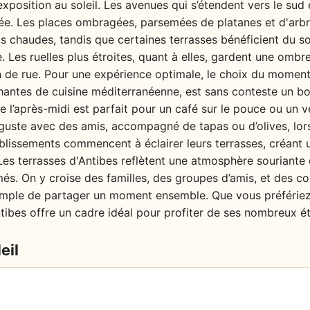
xposition au soleil. Les avenues qui s’étendent vers le sud 
rnée. Les places ombragées, parsemées de platanes et d'arb
us chaudes, tandis que certaines terrasses bénéficient du sol
Les ruelles plus étroites, quant à elles, gardent une ombre
in de rue. Pour une expérience optimale, le choix du moment 
hantes de cuisine méditerranéenne, est sans conteste un bo
 l’après-midi est parfait pour un café sur le pouce ou un ver
uste avec des amis, accompagné de tapas ou d’olives, lor
ablissements commencent à éclairer leurs terrasses, créan
es terrasses d'Antibes reflètent une atmosphère souriante e
més. On y croise des familles, des groupes d’amis, et des 
simple de partager un moment ensemble. Que vous préfériez
ntibes offre un cadre idéal pour profiter de ses nombreux ét
eil