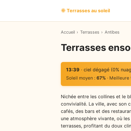
🌞 Terrasses au soleil
Accueil
›
Terrasses
›
Antibes
Terrasses ensol
13:39
· ciel dégagé (0% nua
Soleil moyen :
67%
· Meilleure
Nichée entre les collines et le 
convivialité. La ville, avec son
cafés, des bars et des restauran
une atmosphère vivante, où les 
terrasses, profitant du doux cli