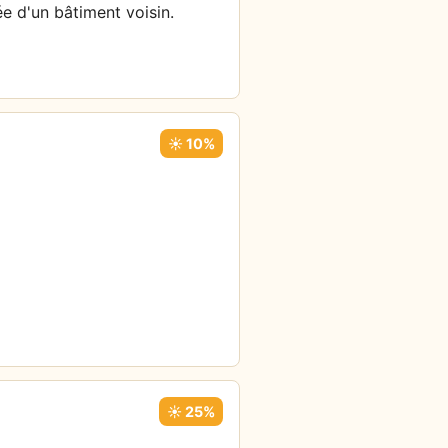
ée d'un bâtiment voisin.
☀️ 10%
☀️ 25%