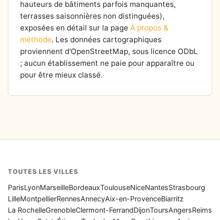
hauteurs de bâtiments parfois manquantes,
terrasses saisonnières non distinguées),
exposées en détail sur la page
À propos &
méthode
. Les données cartographiques
proviennent d'OpenStreetMap, sous licence ODbL
; aucun établissement ne paie pour apparaître ou
pour être mieux classé.
TOUTES LES VILLES
Paris
Lyon
Marseille
Bordeaux
Toulouse
Nice
Nantes
Strasbourg
Lille
Montpellier
Rennes
Annecy
Aix-en-Provence
Biarritz
La Rochelle
Grenoble
Clermont-Ferrand
Dijon
Tours
Angers
Reims