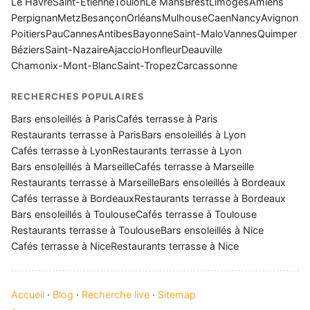
Le Havre
Saint-Étienne
Toulon
Le Mans
Brest
Limoges
Amiens
Perpignan
Metz
Besançon
Orléans
Mulhouse
Caen
Nancy
Avignon
Poitiers
Pau
Cannes
Antibes
Bayonne
Saint-Malo
Vannes
Quimper
Béziers
Saint-Nazaire
Ajaccio
Honfleur
Deauville
Chamonix-Mont-Blanc
Saint-Tropez
Carcassonne
RECHERCHES POPULAIRES
Bars ensoleillés à Paris
Cafés terrasse à Paris
Restaurants terrasse à Paris
Bars ensoleillés à Lyon
Cafés terrasse à Lyon
Restaurants terrasse à Lyon
Bars ensoleillés à Marseille
Cafés terrasse à Marseille
Restaurants terrasse à Marseille
Bars ensoleillés à Bordeaux
Cafés terrasse à Bordeaux
Restaurants terrasse à Bordeaux
Bars ensoleillés à Toulouse
Cafés terrasse à Toulouse
Restaurants terrasse à Toulouse
Bars ensoleillés à Nice
Cafés terrasse à Nice
Restaurants terrasse à Nice
Accueil
·
Blog
·
Recherche live
·
Sitemap