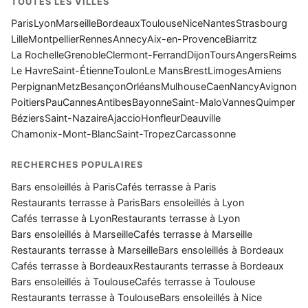
TOUTES LES VILLES
Paris
Lyon
Marseille
Bordeaux
Toulouse
Nice
Nantes
Strasbourg
Lille
Montpellier
Rennes
Annecy
Aix-en-Provence
Biarritz
La Rochelle
Grenoble
Clermont-Ferrand
Dijon
Tours
Angers
Reims
Le Havre
Saint-Étienne
Toulon
Le Mans
Brest
Limoges
Amiens
Perpignan
Metz
Besançon
Orléans
Mulhouse
Caen
Nancy
Avignon
Poitiers
Pau
Cannes
Antibes
Bayonne
Saint-Malo
Vannes
Quimper
Béziers
Saint-Nazaire
Ajaccio
Honfleur
Deauville
Chamonix-Mont-Blanc
Saint-Tropez
Carcassonne
RECHERCHES POPULAIRES
Bars ensoleillés à Paris
Cafés terrasse à Paris
Restaurants terrasse à Paris
Bars ensoleillés à Lyon
Cafés terrasse à Lyon
Restaurants terrasse à Lyon
Bars ensoleillés à Marseille
Cafés terrasse à Marseille
Restaurants terrasse à Marseille
Bars ensoleillés à Bordeaux
Cafés terrasse à Bordeaux
Restaurants terrasse à Bordeaux
Bars ensoleillés à Toulouse
Cafés terrasse à Toulouse
Restaurants terrasse à Toulouse
Bars ensoleillés à Nice