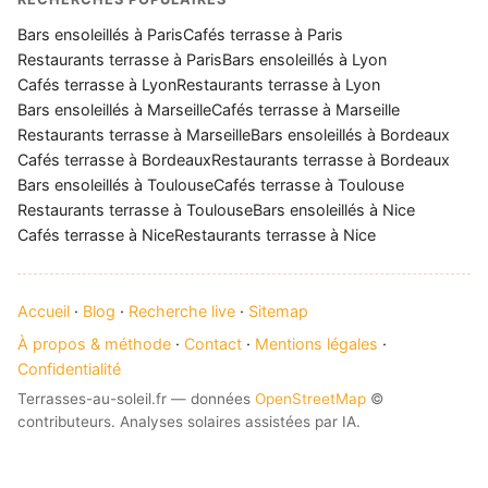
Bars ensoleillés à Paris
Cafés terrasse à Paris
Restaurants terrasse à Paris
Bars ensoleillés à Lyon
Cafés terrasse à Lyon
Restaurants terrasse à Lyon
Bars ensoleillés à Marseille
Cafés terrasse à Marseille
Restaurants terrasse à Marseille
Bars ensoleillés à Bordeaux
Cafés terrasse à Bordeaux
Restaurants terrasse à Bordeaux
Bars ensoleillés à Toulouse
Cafés terrasse à Toulouse
Restaurants terrasse à Toulouse
Bars ensoleillés à Nice
Cafés terrasse à Nice
Restaurants terrasse à Nice
Accueil
·
Blog
·
Recherche live
·
Sitemap
À propos & méthode
·
Contact
·
Mentions légales
·
Confidentialité
Terrasses-au-soleil.fr — données
OpenStreetMap
©
contributeurs. Analyses solaires assistées par IA.