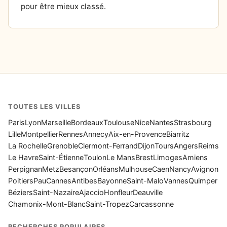
pour être mieux classé.
TOUTES LES VILLES
Paris
Lyon
Marseille
Bordeaux
Toulouse
Nice
Nantes
Strasbourg
Lille
Montpellier
Rennes
Annecy
Aix-en-Provence
Biarritz
La Rochelle
Grenoble
Clermont-Ferrand
Dijon
Tours
Angers
Reims
Le Havre
Saint-Étienne
Toulon
Le Mans
Brest
Limoges
Amiens
Perpignan
Metz
Besançon
Orléans
Mulhouse
Caen
Nancy
Avignon
Poitiers
Pau
Cannes
Antibes
Bayonne
Saint-Malo
Vannes
Quimper
Béziers
Saint-Nazaire
Ajaccio
Honfleur
Deauville
Chamonix-Mont-Blanc
Saint-Tropez
Carcassonne
RECHERCHES POPULAIRES