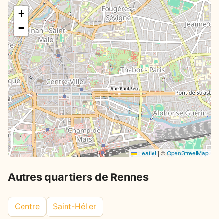
+
−
Leaflet
|
©
OpenStreetMap
Autres quartiers de Rennes
Centre
Saint-Hélier