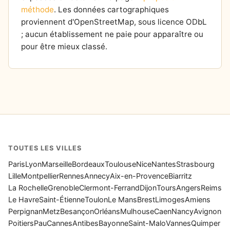
méthode
. Les données cartographiques
proviennent d'OpenStreetMap, sous licence ODbL
; aucun établissement ne paie pour apparaître ou
pour être mieux classé.
TOUTES LES VILLES
Paris
Lyon
Marseille
Bordeaux
Toulouse
Nice
Nantes
Strasbourg
Lille
Montpellier
Rennes
Annecy
Aix-en-Provence
Biarritz
La Rochelle
Grenoble
Clermont-Ferrand
Dijon
Tours
Angers
Reims
Le Havre
Saint-Étienne
Toulon
Le Mans
Brest
Limoges
Amiens
Perpignan
Metz
Besançon
Orléans
Mulhouse
Caen
Nancy
Avignon
Poitiers
Pau
Cannes
Antibes
Bayonne
Saint-Malo
Vannes
Quimper