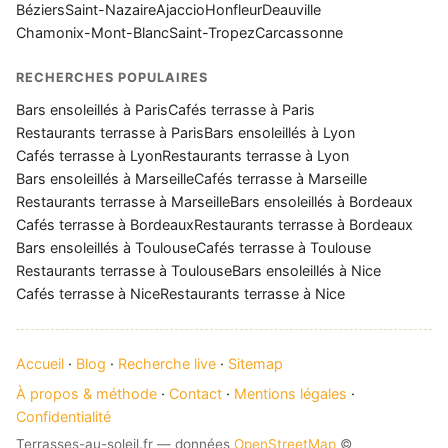
Béziers
Saint-Nazaire
Ajaccio
Honfleur
Deauville
Chamonix-Mont-Blanc
Saint-Tropez
Carcassonne
RECHERCHES POPULAIRES
Bars ensoleillés à Paris
Cafés terrasse à Paris
Restaurants terrasse à Paris
Bars ensoleillés à Lyon
Cafés terrasse à Lyon
Restaurants terrasse à Lyon
Bars ensoleillés à Marseille
Cafés terrasse à Marseille
Restaurants terrasse à Marseille
Bars ensoleillés à Bordeaux
Cafés terrasse à Bordeaux
Restaurants terrasse à Bordeaux
Bars ensoleillés à Toulouse
Cafés terrasse à Toulouse
Restaurants terrasse à Toulouse
Bars ensoleillés à Nice
Cafés terrasse à Nice
Restaurants terrasse à Nice
Accueil
·
Blog
·
Recherche live
·
Sitemap
À propos & méthode
·
Contact
·
Mentions légales
·
Confidentialité
Terrasses-au-soleil.fr — données
OpenStreetMap
©