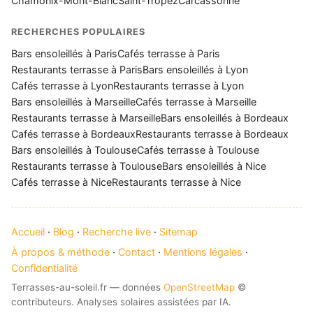
Chamonix-Mont-Blanc
Saint-Tropez
Carcassonne
RECHERCHES POPULAIRES
Bars ensoleillés à Paris
Cafés terrasse à Paris
Restaurants terrasse à Paris
Bars ensoleillés à Lyon
Cafés terrasse à Lyon
Restaurants terrasse à Lyon
Bars ensoleillés à Marseille
Cafés terrasse à Marseille
Restaurants terrasse à Marseille
Bars ensoleillés à Bordeaux
Cafés terrasse à Bordeaux
Restaurants terrasse à Bordeaux
Bars ensoleillés à Toulouse
Cafés terrasse à Toulouse
Restaurants terrasse à Toulouse
Bars ensoleillés à Nice
Cafés terrasse à Nice
Restaurants terrasse à Nice
Accueil
·
Blog
·
Recherche live
·
Sitemap
À propos & méthode
·
Contact
·
Mentions légales
·
Confidentialité
Terrasses-au-soleil.fr — données
OpenStreetMap
©
contributeurs. Analyses solaires assistées par IA.