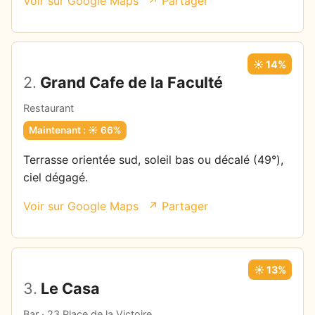
Voir sur Google Maps
↗ Partager
☀️ 14%
2.
Grand Cafe de la Faculté
Restaurant
Maintenant : ☀️ 66%
Terrasse orientée sud, soleil bas ou décalé (49°),
ciel dégagé.
Voir sur Google Maps
↗ Partager
☀️ 13%
3.
Le Casa
Bar · 23 Place de la Victoire