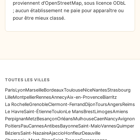
proviennent d'OpenStreetMap, sous licence ODbL
; aucun établissement ne paie pour apparaître ou
pour être mieux classé.
TOUTES LES VILLES
Paris
Lyon
Marseille
Bordeaux
Toulouse
Nice
Nantes
Strasbourg
Lille
Montpellier
Rennes
Annecy
Aix-en-Provence
Biarritz
La Rochelle
Grenoble
Clermont-Ferrand
Dijon
Tours
Angers
Reims
Le Havre
Saint-Étienne
Toulon
Le Mans
Brest
Limoges
Amiens
Perpignan
Metz
Besançon
Orléans
Mulhouse
Caen
Nancy
Avignon
Poitiers
Pau
Cannes
Antibes
Bayonne
Saint-Malo
Vannes
Quimper
Béziers
Saint-Nazaire
Ajaccio
Honfleur
Deauville