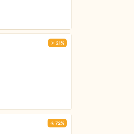
☀️ 21%
☀️ 72%