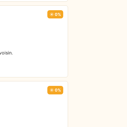
☀️ 0%
oisin.
☀️ 0%