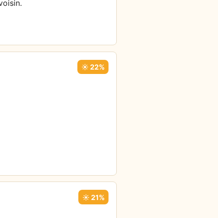
oisin.
☀️ 22%
☀️ 21%