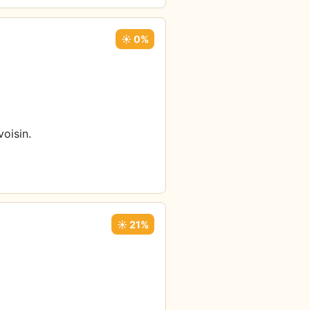
☀️ 0%
oisin.
☀️ 21%