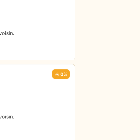
oisin.
☀️ 0%
oisin.