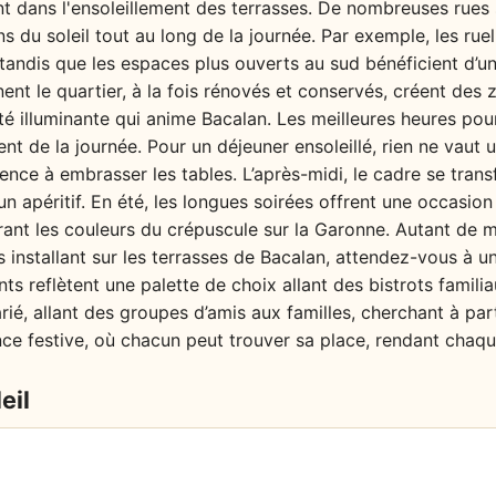
nt dans l'ensoleillement des terrasses. De nombreuses rues s
ons du soleil tout au long de la journée. Par exemple, les rue
 tandis que les espaces plus ouverts au sud bénéficient d’un
ent le quartier, à la fois rénovés et conservés, créent des 
té illuminante qui anime Bacalan. Les meilleures heures pour
nt de la journée. Pour un déjeuner ensoleillé, rien ne vaut 
ence à embrasser les tables. L’après-midi, le cadre se tran
un apéritif. En été, les longues soirées offrent une occasion
irant les couleurs du crépuscule sur la Garonne. Autant de
ous installant sur les terrasses de Bacalan, attendez-vous à
nts reflètent une palette de choix allant des bistrots famil
rié, allant des groupes d’amis aux familles, cherchant à p
nce festive, où chacun peut trouver sa place, rendant chaq
eil