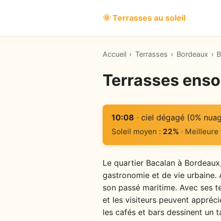
🌞 Terrasses au soleil
Accueil
›
Terrasses
›
Bordeaux
›
B
Terrasses enso
10:08
· ciel dégagé (0% nua
Soleil moyen :
22%
· Meilleure
Le quartier Bacalan à Bordeaux,
gastronomie et de vie urbaine. 
son passé maritime. Avec ses te
et les visiteurs peuvent apprécie
les cafés et bars dessinent un 