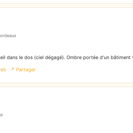
Bordeaux
leil dans le dos (ciel dégagé). Ombre portée d'un bâtiment v
web
↗ Partager
nd