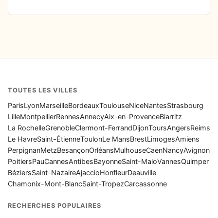
TOUTES LES VILLES
Paris
Lyon
Marseille
Bordeaux
Toulouse
Nice
Nantes
Strasbourg
Lille
Montpellier
Rennes
Annecy
Aix-en-Provence
Biarritz
La Rochelle
Grenoble
Clermont-Ferrand
Dijon
Tours
Angers
Reims
Le Havre
Saint-Étienne
Toulon
Le Mans
Brest
Limoges
Amiens
Perpignan
Metz
Besançon
Orléans
Mulhouse
Caen
Nancy
Avignon
Poitiers
Pau
Cannes
Antibes
Bayonne
Saint-Malo
Vannes
Quimper
Béziers
Saint-Nazaire
Ajaccio
Honfleur
Deauville
Chamonix-Mont-Blanc
Saint-Tropez
Carcassonne
RECHERCHES POPULAIRES