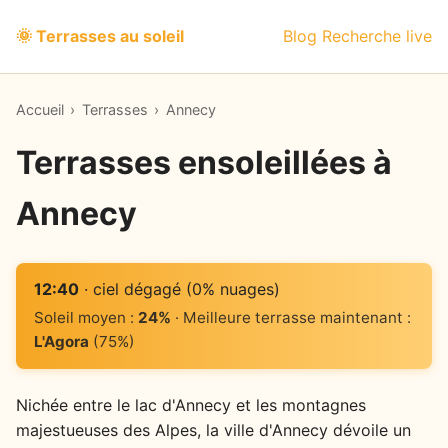
🌞 Terrasses au soleil
Blog
Recherche live
Accueil
›
Terrasses
›
Annecy
Terrasses ensoleillées à
Annecy
12:40
· ciel dégagé (0% nuages)
Soleil moyen :
24%
· Meilleure terrasse maintenant :
L'Agora
(75%)
Nichée entre le lac d'Annecy et les montagnes
majestueuses des Alpes, la ville d'Annecy dévoile un