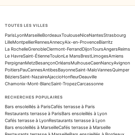
TOUTES LES VILLES
Paris
Lyon
Marseille
Bordeaux
Toulouse
Nice
Nantes
Strasbourg
Lille
Montpellier
Rennes
Annecy
Aix-en-Provence
Biarritz
La Rochelle
Grenoble
Clermont-Ferrand
Dijon
Tours
Angers
Reims
Le Havre
Saint-Étienne
Toulon
Le Mans
Brest
Limoges
Amiens
Perpignan
Metz
Besançon
Orléans
Mulhouse
Caen
Nancy
Avignon
Poitiers
Pau
Cannes
Antibes
Bayonne
Saint-Malo
Vannes
Quimper
Béziers
Saint-Nazaire
Ajaccio
Honfleur
Deauville
Chamonix-Mont-Blanc
Saint-Tropez
Carcassonne
RECHERCHES POPULAIRES
Bars ensoleillés à Paris
Cafés terrasse à Paris
Restaurants terrasse à Paris
Bars ensoleillés à Lyon
Cafés terrasse à Lyon
Restaurants terrasse à Lyon
Bars ensoleillés à Marseille
Cafés terrasse à Marseille
Restaurants terrasse à Marseille
Bars ensoleillés à Bordeaux