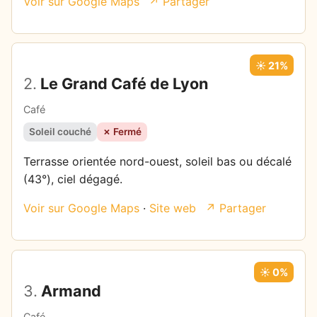
Voir sur Google Maps
↗ Partager
☀️ 21%
2.
Le Grand Café de Lyon
Café
Soleil couché
✗ Fermé
Terrasse orientée nord-ouest, soleil bas ou décalé
(43°), ciel dégagé.
Voir sur Google Maps
·
Site web
↗ Partager
☀️ 0%
3.
Armand
Café