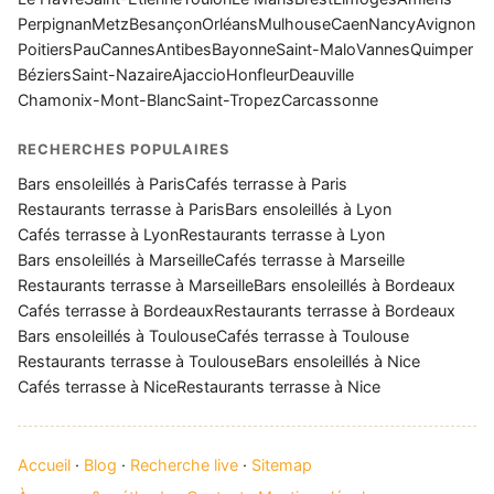
Perpignan
Metz
Besançon
Orléans
Mulhouse
Caen
Nancy
Avignon
Poitiers
Pau
Cannes
Antibes
Bayonne
Saint-Malo
Vannes
Quimper
Béziers
Saint-Nazaire
Ajaccio
Honfleur
Deauville
Chamonix-Mont-Blanc
Saint-Tropez
Carcassonne
RECHERCHES POPULAIRES
Bars ensoleillés à Paris
Cafés terrasse à Paris
Restaurants terrasse à Paris
Bars ensoleillés à Lyon
Cafés terrasse à Lyon
Restaurants terrasse à Lyon
Bars ensoleillés à Marseille
Cafés terrasse à Marseille
Restaurants terrasse à Marseille
Bars ensoleillés à Bordeaux
Cafés terrasse à Bordeaux
Restaurants terrasse à Bordeaux
Bars ensoleillés à Toulouse
Cafés terrasse à Toulouse
Restaurants terrasse à Toulouse
Bars ensoleillés à Nice
Cafés terrasse à Nice
Restaurants terrasse à Nice
Accueil
·
Blog
·
Recherche live
·
Sitemap