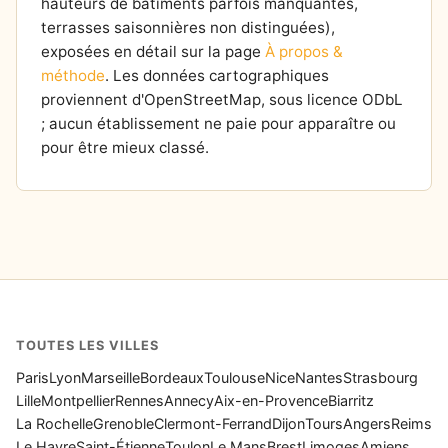
hauteurs de bâtiments parfois manquantes,
terrasses saisonnières non distinguées),
exposées en détail sur la page
À propos &
méthode
. Les données cartographiques
proviennent d'OpenStreetMap, sous licence ODbL
; aucun établissement ne paie pour apparaître ou
pour être mieux classé.
TOUTES LES VILLES
Paris
Lyon
Marseille
Bordeaux
Toulouse
Nice
Nantes
Strasbourg
Lille
Montpellier
Rennes
Annecy
Aix-en-Provence
Biarritz
La Rochelle
Grenoble
Clermont-Ferrand
Dijon
Tours
Angers
Reims
Le Havre
Saint-Étienne
Toulon
Le Mans
Brest
Limoges
Amiens