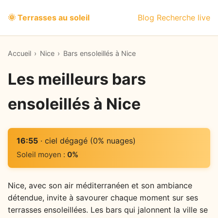
🌞 Terrasses au soleil
Blog
Recherche live
Accueil
›
Nice
›
Bars ensoleillés à Nice
Les meilleurs bars
ensoleillés à Nice
16:55
· ciel dégagé (0% nuages)
Soleil moyen :
0%
Nice, avec son air méditerranéen et son ambiance
détendue, invite à savourer chaque moment sur ses
terrasses ensoleillées. Les bars qui jalonnent la ville se