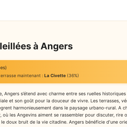
leillées à Angers
es)
 terrasse maintenant :
La Civette
(36%)
e, Angers s’étend avec charme entre ses ruelles historiques 
ale et son goût pour la douceur de vivre. Les terrasses, v
ntègrent harmonieusement dans le paysage urbano-rural. A c
eur, où les Angevins aiment se rassembler pour discuter, rire
e doux bruit de la vie citadine. Angers bénéficie d'une ori