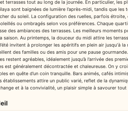
et terrasses tout au long de la journée. En particulier, les
ilaya sont baignées de lumière l’après-midi, tandis que les 
cher du soleil. La configuration des ruelles, parfois étroite
soleillés ou ombragés selon vos préférences. Chaque quarti
hesse des ambiances des terrasses. Les meilleurs moments p
la saison. Au printemps, la douceur du midi attire les terra
été invitent à prolonger les apéritifs en plein air jusqu'à la
llent des familles ou des amis pour une pause gourmande.
es restent agréables, idéalement jusqu’à l’arrivée des prem
es est généralement décontractée et chaleureuse. On y croi
les en quête d’un coin tranquille. Bars animés, cafés intimi
 établissements attire un public varié, reflet de la dynamiqu
change et à la convivialité, un plaisir simple à savourer tout
eil