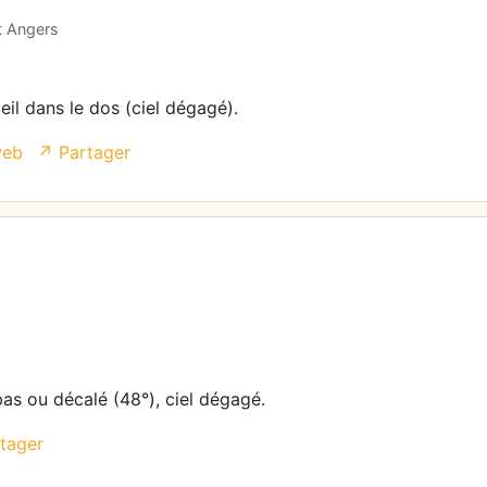
t Angers
eil dans le dos (ciel dégagé).
web
↗ Partager
bas ou décalé (48°), ciel dégagé.
tager