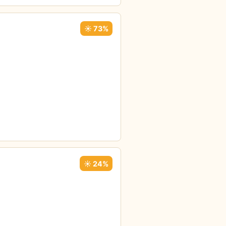
☀️ 73%
☀️ 24%