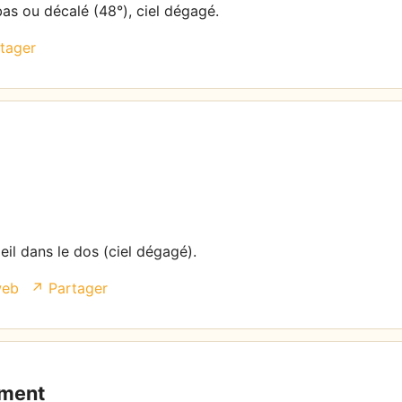
bas ou décalé (48°), ciel dégagé.
tager
eil dans le dos (ciel dégagé).
web
↗ Partager
ement