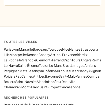
TOUTES LES VILLES
Paris
Lyon
Marseille
Bordeaux
Toulouse
Nice
Nantes
Strasbourg
Lille
Montpellier
Rennes
Annecy
Aix-en-Provence
Biarritz
La Rochelle
Grenoble
Clermont-Ferrand
Dijon
Tours
Angers
Reims
Le Havre
Saint-Étienne
Toulon
Le Mans
Brest
Limoges
Amiens
Perpignan
Metz
Besançon
Orléans
Mulhouse
Caen
Nancy
Avignon
Poitiers
Pau
Cannes
Antibes
Bayonne
Saint-Malo
Vannes
Quimper
Béziers
Saint-Nazaire
Ajaccio
Honfleur
Deauville
Chamonix-Mont-Blanc
Saint-Tropez
Carcassonne
RECHERCHES POPULAIRES
Bars ensoleillés à Paris
Cafés terrasse à Paris