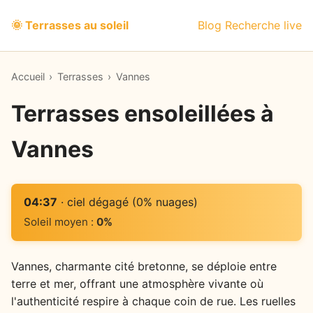
🌞 Terrasses au soleil
Blog
Recherche live
Accueil
›
Terrasses
›
Vannes
Terrasses ensoleillées à
Vannes
04:37
· ciel dégagé (0% nuages)
Soleil moyen :
0%
Vannes, charmante cité bretonne, se déploie entre
terre et mer, offrant une atmosphère vivante où
l'authenticité respire à chaque coin de rue. Les ruelles