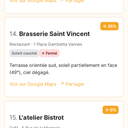
Voir sur Google Maps
↗ Partager
☀️ 35%
14.
Brasserie Saint Vincent
Restaurant · 1 Place Gambetta Vannes
Soleil couché
✗ Fermé
Terrasse orientée sud, soleil partiellement en face
(49°), ciel dégagé.
Voir sur Google Maps
↗ Partager
☀️ 0%
15.
L'atelier Bistrot
Café · 5 Rue de la Monnaie