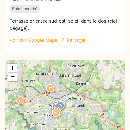
Soleil couché
Terrasse orientée sud-est, soleil dans le dos (ciel
dégagé).
Voir sur Google Maps
↗ Partager
+
−
27
28
0
27
27
0
0
6
0
0
35
27
27
27