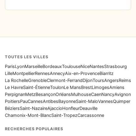
TOUTES LES VILLES
Paris
Lyon
Marseille
Bordeaux
Toulouse
Nice
Nantes
Strasbourg
Lille
Montpellier
Rennes
Annecy
Aix-en-Provence
Biarritz
La Rochelle
Grenoble
Clermont-Ferrand
Dijon
Tours
Angers
Reims
Le Havre
Saint-Étienne
Toulon
Le Mans
Brest
Limoges
Amiens
Perpignan
Metz
Besançon
Orléans
Mulhouse
Caen
Nancy
Avignon
Poitiers
Pau
Cannes
Antibes
Bayonne
Saint-Malo
Vannes
Quimper
Béziers
Saint-Nazaire
Ajaccio
Honfleur
Deauville
Chamonix-Mont-Blanc
Saint-Tropez
Carcassonne
RECHERCHES POPULAIRES