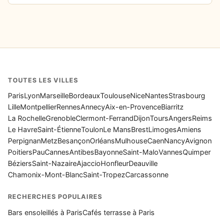
TOUTES LES VILLES
Paris
Lyon
Marseille
Bordeaux
Toulouse
Nice
Nantes
Strasbourg
Lille
Montpellier
Rennes
Annecy
Aix-en-Provence
Biarritz
La Rochelle
Grenoble
Clermont-Ferrand
Dijon
Tours
Angers
Reims
Le Havre
Saint-Étienne
Toulon
Le Mans
Brest
Limoges
Amiens
Perpignan
Metz
Besançon
Orléans
Mulhouse
Caen
Nancy
Avignon
Poitiers
Pau
Cannes
Antibes
Bayonne
Saint-Malo
Vannes
Quimper
Béziers
Saint-Nazaire
Ajaccio
Honfleur
Deauville
Chamonix-Mont-Blanc
Saint-Tropez
Carcassonne
RECHERCHES POPULAIRES
Bars ensoleillés à Paris
Cafés terrasse à Paris