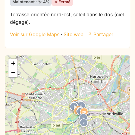
Maintenant : ☀️ 4%
✗ Fermé
Terrasse orientée nord-est, soleil dans le dos (ciel
dégagé).
Voir sur Google Maps
·
Site web
↗ Partager
+
−
38
0
0
0
0
0
7
18
26
26
0
0
28
0
0