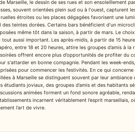
de Marseille, le dessin de ses rues et son ensoleillement par
asses, souvent orientées plein sud ou à l'ouest, capturent les 
 ruelles étroites ou les places dégagées favorisent une lumi
d des teintes dorées. Certains bars bénéficient d'un microc
 exposées même tôt dans la saison, à partir de mars. Le ch
t tout aussi important. Les après-midis, à partir de 15 heur
l’apéro, entre 18 et 20 heures, attire les groupes d’amis à 
soirées offrent encore plus d’opportunités de profiter du c
our s'attarder en bonne compagnie. Pendant les week-ends, 
 prisées pour commencer les festivités. En ce qui concerne 
llées à Marseille se distinguent souvent par leur ambiance 
es étudiants joviaux, des groupes d’amis et des habitants sé
 discussions animées forment un fond sonore agréable, re
tablissements incarnent véritablement l’esprit marseillais, o
ement l’art de vivre.