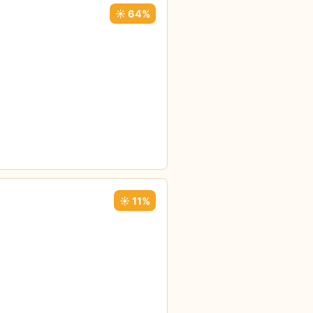
☀️ 64%
☀️ 11%