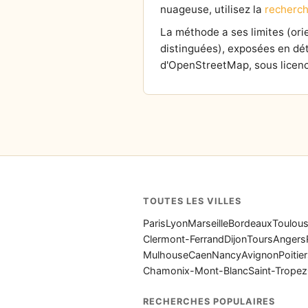
nuageuse, utilisez la
recherch
La méthode a ses limites (or
distinguées), exposées en dét
d'OpenStreetMap, sous licenc
TOUTES LES VILLES
Paris
Lyon
Marseille
Bordeaux
Toulou
Clermont-Ferrand
Dijon
Tours
Angers
Mulhouse
Caen
Nancy
Avignon
Poitie
Chamonix-Mont-Blanc
Saint-Tropez
RECHERCHES POPULAIRES