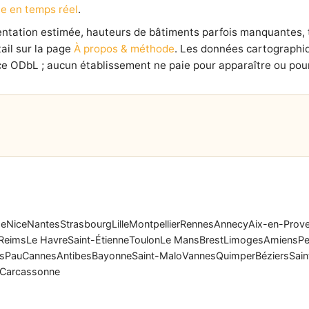
e en temps réel
.
ientation estimée, hauteurs de bâtiments parfois manquantes,
ail sur la page
À propos & méthode
. Les données cartographi
e ODbL ; aucun établissement ne paie pour apparaître ou pour
se
Nice
Nantes
Strasbourg
Lille
Montpellier
Rennes
Annecy
Aix-en-Prov
Reims
Le Havre
Saint-Étienne
Toulon
Le Mans
Brest
Limoges
Amiens
Pe
rs
Pau
Cannes
Antibes
Bayonne
Saint-Malo
Vannes
Quimper
Béziers
Sain
Carcassonne