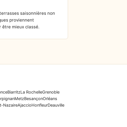
 terrasses saisonnières non
ques proviennent
 être mieux classé.
ence
Biarritz
La Rochelle
Grenoble
rpignan
Metz
Besançon
Orléans
t-Nazaire
Ajaccio
Honfleur
Deauville