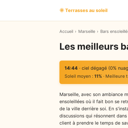
🌞 Terrasses au soleil
Accueil
›
Marseille
›
Bars ensoleillé
Les meilleurs b
14:44
· ciel dégagé (0% nua
Soleil moyen :
11%
· Meilleure 
Marseille, avec son ambiance m
ensoleillées où il fait bon se r
de la ville derrière soi. En s'in
discussions qui résonnent dans l
client à prendre le temps de sa