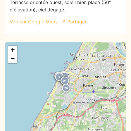
Terrasse orientée ouest, soleil bien placé (50°
d'élévation), ciel dégagé.
Voir sur Google Maps
↗ Partager
+
−
0
0
0
69
66
0
0
0
66
0
24
24
24
24
20