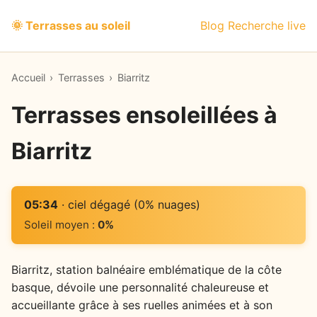
🌞 Terrasses au soleil
Blog
Recherche live
Accueil
›
Terrasses
›
Biarritz
Terrasses ensoleillées à
Biarritz
05:34
· ciel dégagé (0% nuages)
Soleil moyen :
0%
Biarritz, station balnéaire emblématique de la côte
basque, dévoile une personnalité chaleureuse et
accueillante grâce à ses ruelles animées et à son