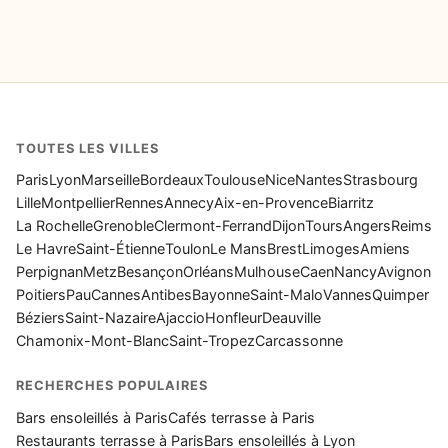
TOUTES LES VILLES
Paris
Lyon
Marseille
Bordeaux
Toulouse
Nice
Nantes
Strasbourg
Lille
Montpellier
Rennes
Annecy
Aix-en-Provence
Biarritz
La Rochelle
Grenoble
Clermont-Ferrand
Dijon
Tours
Angers
Reims
Le Havre
Saint-Étienne
Toulon
Le Mans
Brest
Limoges
Amiens
Perpignan
Metz
Besançon
Orléans
Mulhouse
Caen
Nancy
Avignon
Poitiers
Pau
Cannes
Antibes
Bayonne
Saint-Malo
Vannes
Quimper
Béziers
Saint-Nazaire
Ajaccio
Honfleur
Deauville
Chamonix-Mont-Blanc
Saint-Tropez
Carcassonne
RECHERCHES POPULAIRES
Bars ensoleillés à Paris
Cafés terrasse à Paris
Restaurants terrasse à Paris
Bars ensoleillés à Lyon