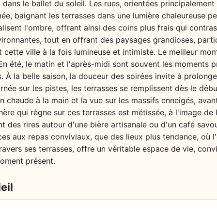
dans le ballet du soleil. Les rues, orientées principalement 
née, baignant les terrasses dans une lumière chaleureuse pe
alisent l'ombre, offrant ainsi des coins plus frais qui contr
ironnantes, tout en offrant des paysages grandioses, parti
cette ville à la fois lumineuse et intimiste. Le meilleur mo
 En été, le matin et l'après-midi sont souvent les moments p
lés. À la belle saison, la douceur des soirées invite à prolonge
urnée sur les pistes, les terrasses se remplissent dès le déb
chaude à la main et la vue sur les massifs enneigés, avant
hère qui règne sur ces terrasses est métissée, à l'image de 
nt des rires autour d'une bière artisanale ou d'un café sav
ces aux repas conviviaux, que des lieux plus tendance, où 
avers ses terrasses, offre un véritable espace de vie, conviv
moment présent.
eil