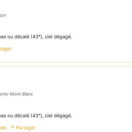
ton
bas ou décalé (43°), ciel dégagé.
tager
monix-Mont-Blanc
bas ou décalé (43°), ciel dégagé.
web
↗ Partager