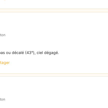
aton
bas ou décalé (43°), ciel dégagé.
tager
aton