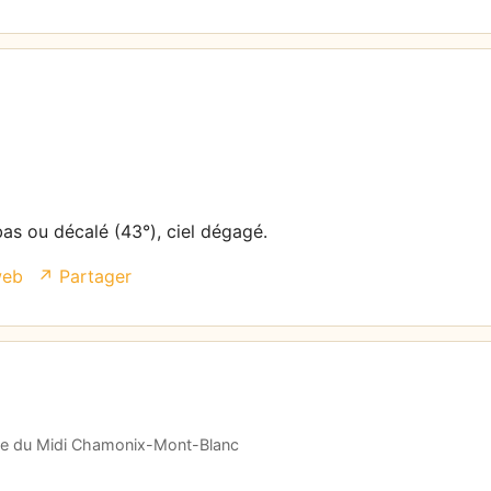
bas ou décalé (43°), ciel dégagé.
web
↗ Partager
ille du Midi Chamonix-Mont-Blanc