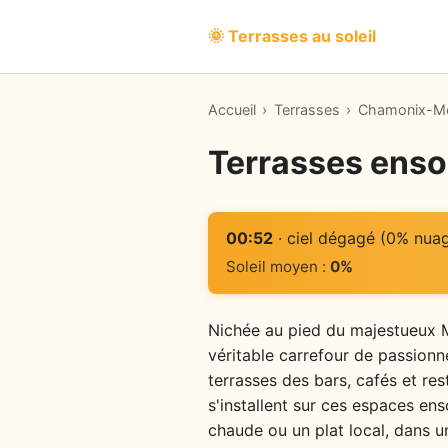
🌞 Terrasses au soleil
Accueil
›
Terrasses
›
Chamonix-Mo
Terrasses enso
00:52
· ciel dégagé (0% nua
Soleil moyen :
0%
Nichée au pied du majestueux M
véritable carrefour de passionn
terrasses des bars, cafés et resta
s'installent sur ces espaces ens
chaude ou un plat local, dans 