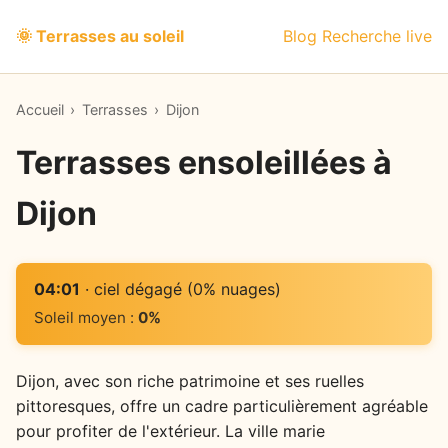
🌞 Terrasses au soleil
Blog
Recherche live
Accueil
›
Terrasses
›
Dijon
Terrasses ensoleillées à
Dijon
04:01
· ciel dégagé (0% nuages)
Soleil moyen :
0%
Dijon, avec son riche patrimoine et ses ruelles
pittoresques, offre un cadre particulièrement agréable
pour profiter de l'extérieur. La ville marie