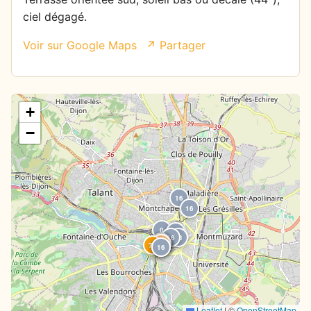
ciel dégagé.
Voir sur Google Maps
↗ Partager
+
−
16
16
0
0
16
23
24
59
59
59
31
59
70
16
16
Leaflet
|
©
OpenStreetMap