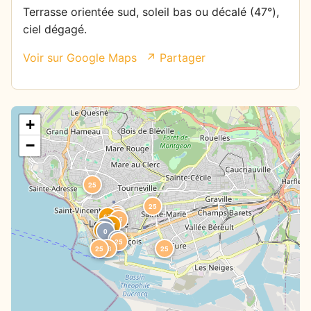
Terrasse orientée sud, soleil bas ou décalé (47°),
ciel dégagé.
Voir sur Google Maps
↗ Partager
+
−
25
25
25
67
25
25
67
0
67
0
0
25
25
28
25