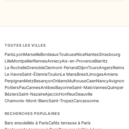
TOUTES LES VILLES
Paris
Lyon
Marseille
Bordeaux
Toulouse
Nice
Nantes
Strasbourg
Lille
Montpellier
Rennes
Annecy
Aix-en-Provence
Biarritz
La Rochelle
Grenoble
Clermont-Ferrand
Dijon
Tours
Angers
Reims
Le Havre
Saint-Étienne
Toulon
Le Mans
Brest
Limoges
Amiens
Perpignan
Metz
Besançon
Orléans
Mulhouse
Caen
Nancy
Avignon
Poitiers
Pau
Cannes
Antibes
Bayonne
Saint-Malo
Vannes
Quimper
Béziers
Saint-Nazaire
Ajaccio
Honfleur
Deauville
Chamonix-Mont-Blanc
Saint-Tropez
Carcassonne
RECHERCHES POPULAIRES
Bars ensoleillés à Paris
Cafés terrasse à Paris