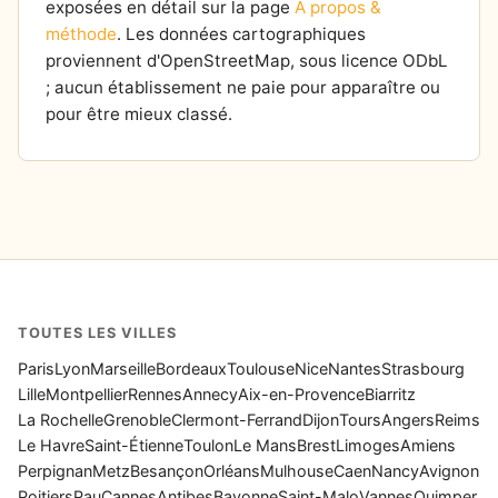
exposées en détail sur la page
À propos &
méthode
. Les données cartographiques
proviennent d'OpenStreetMap, sous licence ODbL
; aucun établissement ne paie pour apparaître ou
pour être mieux classé.
TOUTES LES VILLES
Paris
Lyon
Marseille
Bordeaux
Toulouse
Nice
Nantes
Strasbourg
Lille
Montpellier
Rennes
Annecy
Aix-en-Provence
Biarritz
La Rochelle
Grenoble
Clermont-Ferrand
Dijon
Tours
Angers
Reims
Le Havre
Saint-Étienne
Toulon
Le Mans
Brest
Limoges
Amiens
Perpignan
Metz
Besançon
Orléans
Mulhouse
Caen
Nancy
Avignon
Poitiers
Pau
Cannes
Antibes
Bayonne
Saint-Malo
Vannes
Quimper