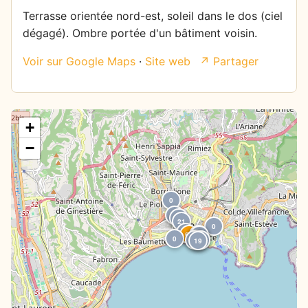
Terrasse orientée nord-est, soleil dans le dos (ciel
dégagé). Ombre portée d'un bâtiment voisin.
Voir sur Google Maps
·
Site web
↗ Partager
+
−
0
2
0
21
0
0
68
0
0
0
66
0
27
0
19