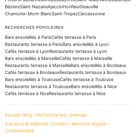
Béziers
Saint-Nazaire
Ajaccio
Honfleur
Deauville
Chamonix-Mont-Blanc
Saint-Tropez
Carcassonne
RECHERCHES POPULAIRES
Bars ensoleillés à Paris
Cafés terrasse à Paris
Restaurants terrasse à Paris
Bars ensoleillés à Lyon
Cafés terrasse à Lyon
Restaurants terrasse à Lyon
Bars ensoleillés à Marseille
Cafés terrasse à Marseille
Restaurants terrasse à Marseille
Bars ensoleillés à Bordeaux
Cafés terrasse à Bordeaux
Restaurants terrasse à Bordeaux
Bars ensoleillés à Toulouse
Cafés terrasse à Toulouse
Restaurants terrasse à Toulouse
Bars ensoleillés à Nice
Cafés terrasse à Nice
Restaurants terrasse à Nice
Accueil
·
Blog
·
Recherche live
·
Sitemap
À propos & méthode
·
Contact
·
Mentions légales
·
Confidentialité