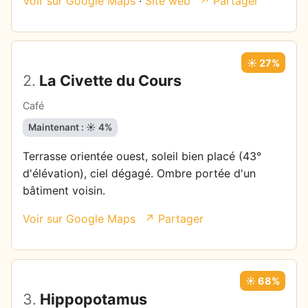
Voir sur Google Maps
·
Site web
↗ Partager
☀️ 27%
2.
La Civette du Cours
Café
Maintenant : ☀️ 4%
Terrasse orientée ouest, soleil bien placé (43°
d'élévation), ciel dégagé. Ombre portée d'un
bâtiment voisin.
Voir sur Google Maps
↗ Partager
☀️ 68%
3.
Hippopotamus