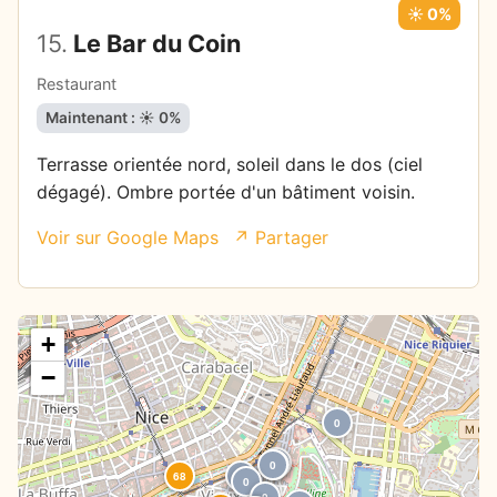
☀️ 0%
15.
Le Bar du Coin
Restaurant
Maintenant : ☀️ 0%
Terrasse orientée nord, soleil dans le dos (ciel
dégagé). Ombre portée d'un bâtiment voisin.
Voir sur Google Maps
↗ Partager
+
−
0
20
0
0
68
0
0
0