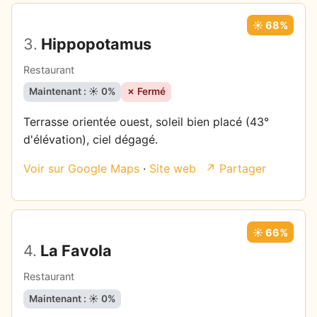
☀️ 68%
3.
Hippopotamus
Restaurant
Maintenant : ☀️ 0%
✗ Fermé
Terrasse orientée ouest, soleil bien placé (43°
d'élévation), ciel dégagé.
Voir sur Google Maps
·
Site web
↗ Partager
☀️ 66%
4.
La Favola
Restaurant
Maintenant : ☀️ 0%