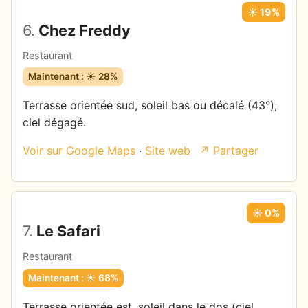
☀️ 19%
6.
Chez Freddy
Restaurant
Maintenant : ☀️ 28%
Terrasse orientée sud, soleil bas ou décalé (43°),
ciel dégagé.
Voir sur Google Maps
·
Site web
↗ Partager
☀️ 0%
7.
Le Safari
Restaurant
Maintenant : ☀️ 68%
Terrasse orientée est, soleil dans le dos (ciel