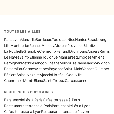
TOUTES LES VILLES
Paris
Lyon
Marseille
Bordeaux
Toulouse
Nice
Nantes
Strasbourg
Lille
Montpellier
Rennes
Annecy
Aix-en-Provence
Biarritz
La Rochelle
Grenoble
Clermont-Ferrand
Dijon
Tours
Angers
Reims
Le Havre
Saint-Étienne
Toulon
Le Mans
Brest
Limoges
Amiens
Perpignan
Metz
Besançon
Orléans
Mulhouse
Caen
Nancy
Avignon
Poitiers
Pau
Cannes
Antibes
Bayonne
Saint-Malo
Vannes
Quimper
Béziers
Saint-Nazaire
Ajaccio
Honfleur
Deauville
Chamonix-Mont-Blanc
Saint-Tropez
Carcassonne
RECHERCHES POPULAIRES
Bars ensoleillés à Paris
Cafés terrasse à Paris
Restaurants terrasse à Paris
Bars ensoleillés à Lyon
Cafés terrasse à Lyon
Restaurants terrasse à Lyon