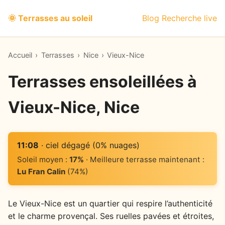
🌞 Terrasses au soleil
Blog
Recherche live
Accueil
›
Terrasses
›
Nice
›
Vieux-Nice
Terrasses ensoleillées à
Vieux-Nice, Nice
11:08
· ciel dégagé (0% nuages)
Soleil moyen :
17%
· Meilleure terrasse maintenant :
Lu Fran Calin
(74%)
Le Vieux-Nice est un quartier qui respire l’authenticité
et le charme provençal. Ses ruelles pavées et étroites,