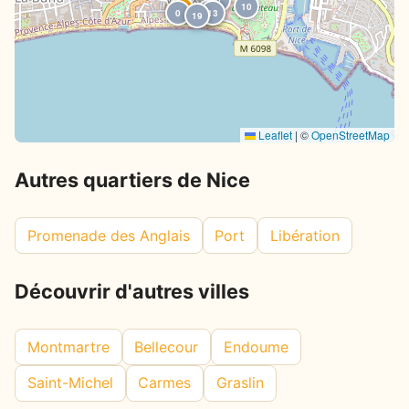
10
66
27
0
0
13
19
Leaflet
|
©
OpenStreetMap
Autres quartiers de Nice
Promenade des Anglais
Port
Libération
Découvrir d'autres villes
Montmartre
Bellecour
Endoume
Saint-Michel
Carmes
Graslin