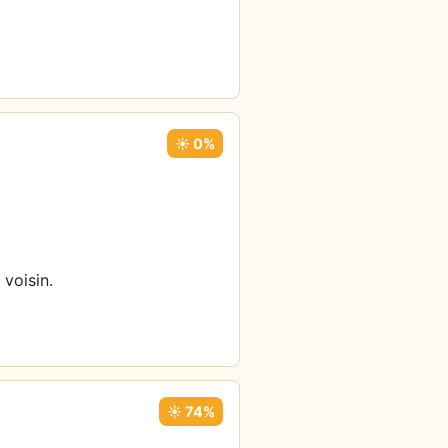
☀️ 0%
 voisin.
☀️ 74%