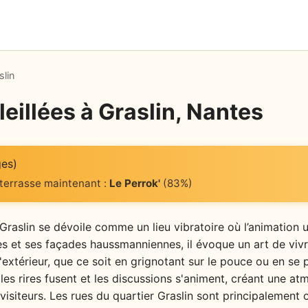
slin
eillées à Graslin, Nantes
ges)
 terrasse maintenant :
Le Perrok'
(83%)
raslin se dévoile comme un lieu vibratoire où l’animation ur
es et ses façades haussmanniennes, il évoque un art de vivre
 l'extérieur, que ce soit en grignotant sur le pouce ou en s
 les rires fusent et les discussions s'animent, créant une a
 visiteurs. Les rues du quartier Graslin sont principalement o