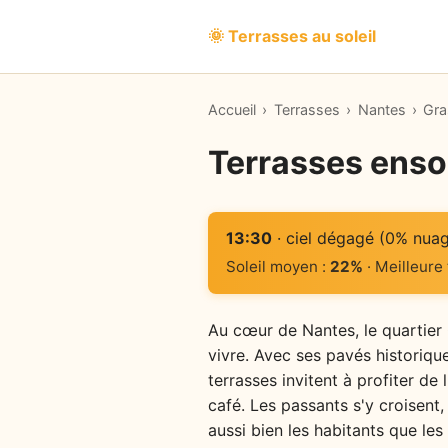
🌞 Terrasses au soleil
Accueil
›
Terrasses
›
Nantes
›
Gra
Terrasses ensol
13:30
· ciel dégagé (0% nua
Soleil moyen :
22%
· Meilleure
Au cœur de Nantes, le quartier G
vivre. Avec ses pavés historiqu
terrasses invitent à profiter de
café. Les passants s'y croisent,
aussi bien les habitants que les