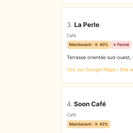
3.
La Perle
Café
Maintenant : ☀️ 40%
✗ Fermé
Terrasse orientée sud-ouest, 
Voir sur Google Maps
·
Site 
4.
Soon Café
Café
Maintenant : ☀️ 42%