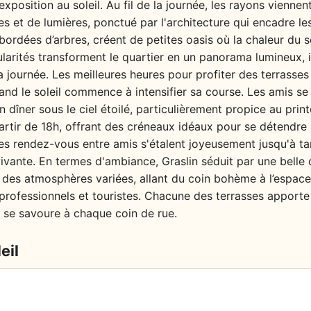
xposition au soleil. Au fil de la journée, les rayons viennen
 et de lumières, ponctué par l'architecture qui encadre le
s bordées d’arbres, créent de petites oasis où la chaleur du 
larités transforment le quartier en un panorama lumineux, in
a journée. Les meilleures heures pour profiter des terrasses 
and le soleil commence à intensifier sa course. Les amis se
n dîner sous le ciel étoilé, particulièrement propice au prin
partir de 18h, offrant des créneaux idéaux pour se détendre
es rendez-vous entre amis s'étalent joyeusement jusqu'à ta
vante. En termes d'ambiance, Graslin séduit par une belle d
 des atmosphères variées, allant du coin bohème à l’espace 
s, professionnels et touristes. Chacune des terrasses apport
ité se savoure à chaque coin de rue.
eil