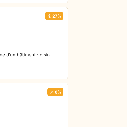
☀️ 27%
ée d'un bâtiment voisin.
☀️ 0%