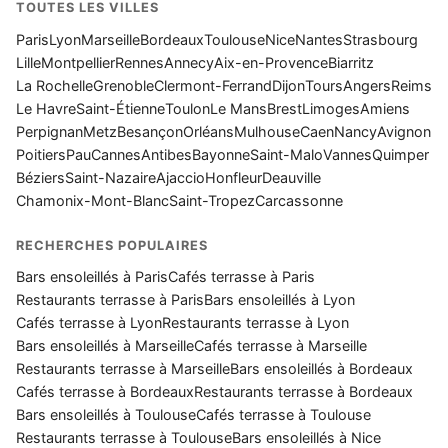
TOUTES LES VILLES
Paris
Lyon
Marseille
Bordeaux
Toulouse
Nice
Nantes
Strasbourg
Lille
Montpellier
Rennes
Annecy
Aix-en-Provence
Biarritz
La Rochelle
Grenoble
Clermont-Ferrand
Dijon
Tours
Angers
Reims
Le Havre
Saint-Étienne
Toulon
Le Mans
Brest
Limoges
Amiens
Perpignan
Metz
Besançon
Orléans
Mulhouse
Caen
Nancy
Avignon
Poitiers
Pau
Cannes
Antibes
Bayonne
Saint-Malo
Vannes
Quimper
Béziers
Saint-Nazaire
Ajaccio
Honfleur
Deauville
Chamonix-Mont-Blanc
Saint-Tropez
Carcassonne
RECHERCHES POPULAIRES
Bars ensoleillés à Paris
Cafés terrasse à Paris
Restaurants terrasse à Paris
Bars ensoleillés à Lyon
Cafés terrasse à Lyon
Restaurants terrasse à Lyon
Bars ensoleillés à Marseille
Cafés terrasse à Marseille
Restaurants terrasse à Marseille
Bars ensoleillés à Bordeaux
Cafés terrasse à Bordeaux
Restaurants terrasse à Bordeaux
Bars ensoleillés à Toulouse
Cafés terrasse à Toulouse
Restaurants terrasse à Toulouse
Bars ensoleillés à Nice