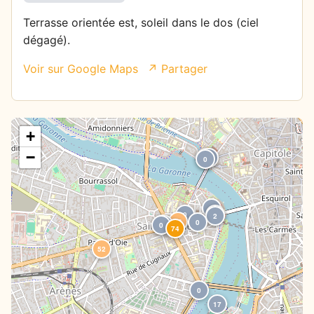
Terrasse orientée est, soleil dans le dos (ciel
dégagé).
Voir sur Google Maps
↗ Partager
+
−
0
0
0
0
0
0
2
56
0
0
0
74
52
0
17