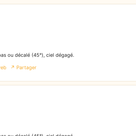
bas ou décalé (45°), ciel dégagé.
web
↗ Partager