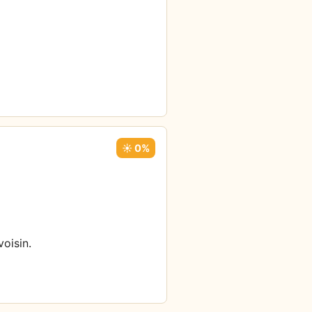
☀️ 0%
oisin.