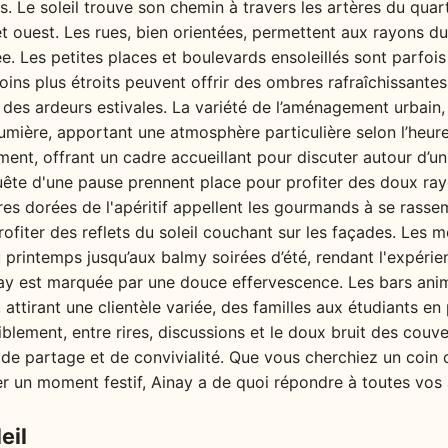
. Le soleil trouve son chemin à travers les artères du quart
 ouest. Les rues, bien orientées, permettent aux rayons du 
. Les petites places et boulevards ensoleillés sont parfois 
coins plus étroits peuvent offrir des ombres rafraîchissante
ri des ardeurs estivales. La variété de l’aménagement urbain
umière, apportant une atmosphère particulière selon l’heure.
ent, offrant un cadre accueillant pour discuter autour d’un 
quête d'une pause prennent place pour profiter des doux ra
res dorées de l'apéritif appellent les gourmands à se rassem
rofiter des reflets du soleil couchant sur les façades. Les 
u printemps jusqu’aux balmy soirées d’été, rendant l'expéri
nay est marquée par une douce effervescence. Les bars ani
, attirant une clientèle variée, des familles aux étudiants e
iblement, entre rires, discussions et le doux bruit des couve
de partage et de convivialité. Que vous cherchiez un coin 
r un moment festif, Ainay a de quoi répondre à toutes vos 
eil