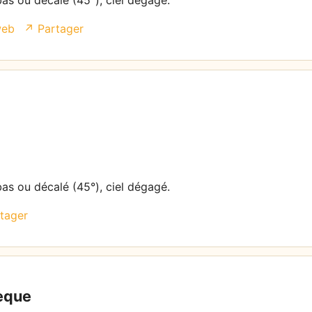
bas ou décalé (45°), ciel dégagé.
web
↗ Partager
bas ou décalé (45°), ciel dégagé.
tager
hèque