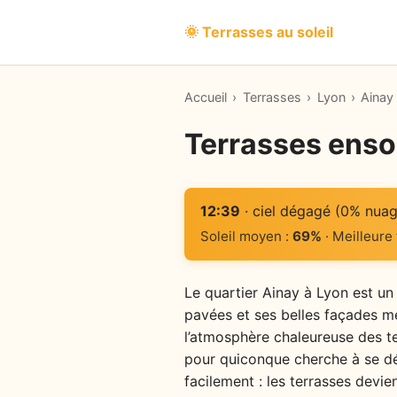
🌞 Terrasses au soleil
Accueil
›
Terrasses
›
Lyon
›
Ainay
Terrasses ensol
12:39
· ciel dégagé (0% nuag
Soleil moyen :
69%
· Meilleure
Le quartier Ainay à Lyon est un v
pavées et ses belles façades me
l’atmosphère chaleureuse des ter
pour quiconque cherche à se dét
facilement : les terrasses devie