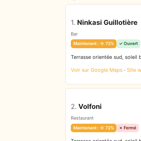
1.
Ninkasi Guillotière
Bar
Maintenant : ☀️ 72%
✓ Ouvert
Terrasse orientée sud, soleil 
Voir sur Google Maps
·
Site 
2.
Volfoni
Restaurant
Maintenant : ☀️ 72%
✗ Fermé