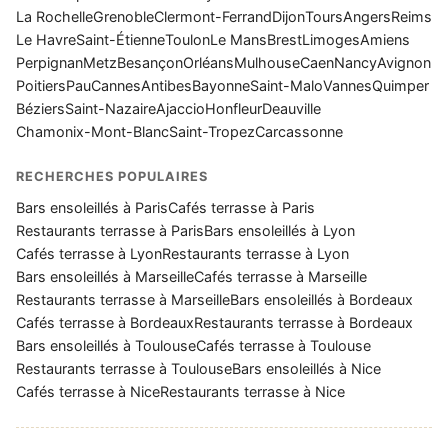
La Rochelle
Grenoble
Clermont-Ferrand
Dijon
Tours
Angers
Reims
Le Havre
Saint-Étienne
Toulon
Le Mans
Brest
Limoges
Amiens
Perpignan
Metz
Besançon
Orléans
Mulhouse
Caen
Nancy
Avignon
Poitiers
Pau
Cannes
Antibes
Bayonne
Saint-Malo
Vannes
Quimper
Béziers
Saint-Nazaire
Ajaccio
Honfleur
Deauville
Chamonix-Mont-Blanc
Saint-Tropez
Carcassonne
RECHERCHES POPULAIRES
Bars ensoleillés à Paris
Cafés terrasse à Paris
Restaurants terrasse à Paris
Bars ensoleillés à Lyon
Cafés terrasse à Lyon
Restaurants terrasse à Lyon
Bars ensoleillés à Marseille
Cafés terrasse à Marseille
Restaurants terrasse à Marseille
Bars ensoleillés à Bordeaux
Cafés terrasse à Bordeaux
Restaurants terrasse à Bordeaux
Bars ensoleillés à Toulouse
Cafés terrasse à Toulouse
Restaurants terrasse à Toulouse
Bars ensoleillés à Nice
Cafés terrasse à Nice
Restaurants terrasse à Nice