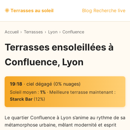
🌞 Terrasses au soleil
Blog
Recherche live
Accueil
›
Terrasses
›
Lyon
›
Confluence
Terrasses ensoleillées à
Confluence, Lyon
19:18
· ciel dégagé (0% nuages)
Soleil moyen :
1%
· Meilleure terrasse maintenant :
Starck Bar
(12%)
Le quartier Confluence à Lyon s’anime au rythme de sa
métamorphose urbaine, mêlant modernité et esprit