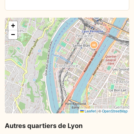
15
+
−
48
Leaflet
|
©
OpenStreetMap
Autres quartiers de Lyon