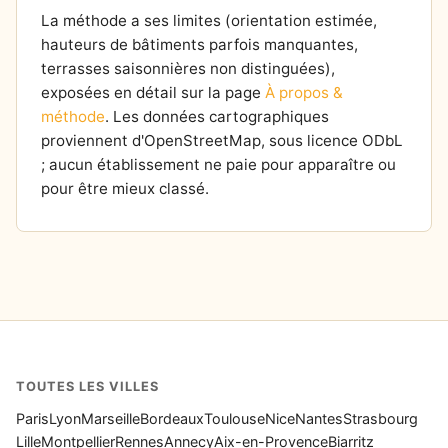
La méthode a ses limites (orientation estimée,
hauteurs de bâtiments parfois manquantes,
terrasses saisonnières non distinguées),
exposées en détail sur la page
À propos &
méthode
. Les données cartographiques
proviennent d'OpenStreetMap, sous licence ODbL
; aucun établissement ne paie pour apparaître ou
pour être mieux classé.
TOUTES LES VILLES
Paris
Lyon
Marseille
Bordeaux
Toulouse
Nice
Nantes
Strasbourg
Lille
Montpellier
Rennes
Annecy
Aix-en-Provence
Biarritz