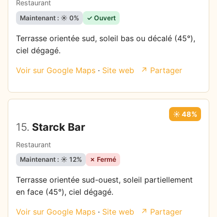
Restaurant
Maintenant : ☀️ 0%
✓ Ouvert
Terrasse orientée sud, soleil bas ou décalé (45°),
ciel dégagé.
Voir sur Google Maps
·
Site web
↗ Partager
☀️ 48%
15.
Starck Bar
Restaurant
Maintenant : ☀️ 12%
✗ Fermé
0
15
0
0
Terrasse orientée sud-ouest, soleil partiellement
15
15
15
15
15
15
en face (45°), ciel dégagé.
0
0
0
Voir sur Google Maps
·
Site web
↗ Partager