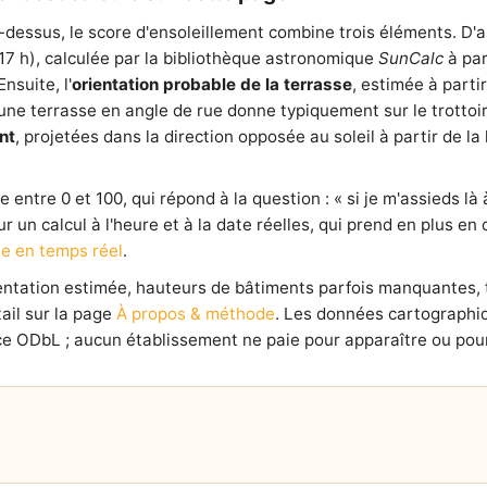
-dessus, le score d'ensoleillement combine trois éléments. D'
 17 h), calculée par la bibliothèque astronomique
SunCalc
à par
nsuite, l'
orientation probable de la terrasse
, estimée à parti
e terrasse en angle de rue donne typiquement sur le trottoir l
nt
, projetées dans la direction opposée au soleil à partir de 
entre 0 et 100, qui répond à la question : « si je m'assieds là à
our un calcul à l'heure et à la date réelles, qui prend en plus e
e en temps réel
.
ientation estimée, hauteurs de bâtiments parfois manquantes,
ail sur la page
À propos & méthode
. Les données cartographi
e ODbL ; aucun établissement ne paie pour apparaître ou pour