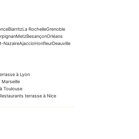
ence
Biarritz
La Rochelle
Grenoble
rpignan
Metz
Besançon
Orléans
t-Nazaire
Ajaccio
Honfleur
Deauville
errasse à Lyon
 Marseille
 à Toulouse
Restaurants terrasse à Nice