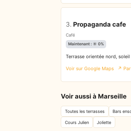
3.
Propaganda cafe
Café
Maintenant : ☀️ 0%
Terrasse orientée nord, solei
Voir sur Google Maps
↗ Par
Voir aussi à Marseille
Toutes les terrasses
Bars enso
Cours Julien
Joliette