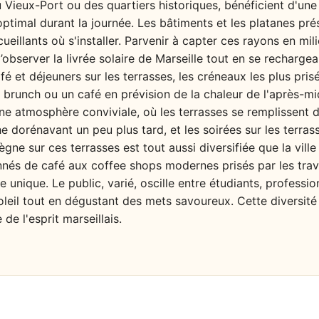
du Vieux-Port ou des quartiers historiques, bénéficient d'un
optimal durant la journée. Les bâtiments et les platanes pr
cueillants où s'installer. Parvenir à capter ces rayons en mi
 d’observer la livrée solaire de Marseille tout en se recharge
é et déjeuners sur les terrasses, les créneaux les plus pri
 brunch ou un café en prévision de la chaleur de l'après-midi
ne atmosphère conviviale, où les terrasses se remplissent d
che dorénavant un peu plus tard, et les soirées sur les terras
gne sur ces terrasses est tout aussi diversifiée que la vill
nnés de café aux coffee shops modernes prisés par les tra
nique. Le public, varié, oscille entre étudiants, professionn
 soleil tout en dégustant des mets savoureux. Cette diversi
 de l'esprit marseillais.