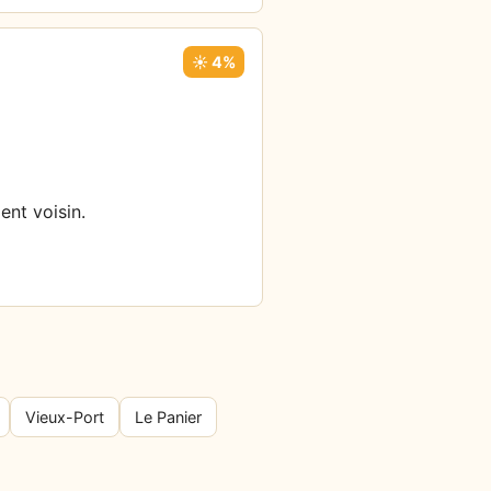
☀️ 4%
ent voisin.
Vieux-Port
Le Panier