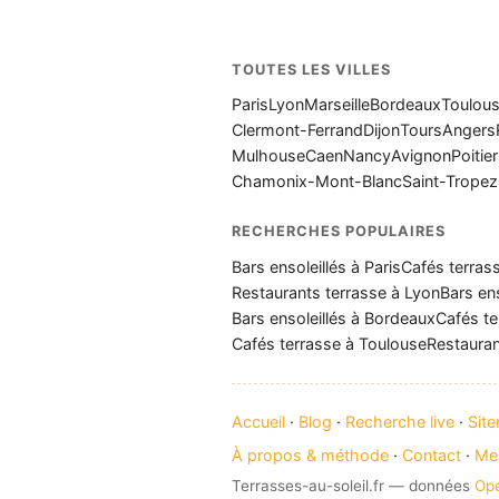
TOUTES LES VILLES
Paris
Lyon
Marseille
Bordeaux
Toulou
Clermont-Ferrand
Dijon
Tours
Angers
Mulhouse
Caen
Nancy
Avignon
Poitie
Chamonix-Mont-Blanc
Saint-Tropez
RECHERCHES POPULAIRES
Bars ensoleillés à Paris
Cafés terrass
Restaurants terrasse à Lyon
Bars ens
Bars ensoleillés à Bordeaux
Cafés te
Cafés terrasse à Toulouse
Restauran
Accueil
·
Blog
·
Recherche live
·
Sit
À propos & méthode
·
Contact
·
Men
Terrasses-au-soleil.fr — données
Op