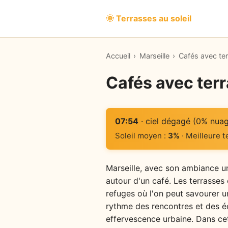
🌞 Terrasses au soleil
Accueil
›
Marseille
›
Cafés avec ter
Cafés avec terr
07:54
· ciel dégagé (0% nua
Soleil moyen :
3%
· Meilleure 
Marseille, avec son ambiance un
autour d'un café. Les terrasses 
refuges où l'on peut savourer 
rythme des rencontres et des éc
effervescence urbaine. Dans cett