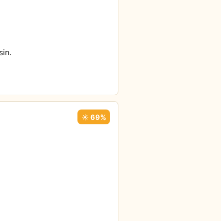
sin.
☀️ 69%