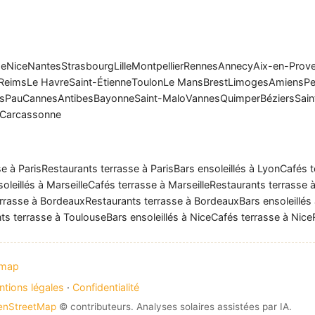
se
Nice
Nantes
Strasbourg
Lille
Montpellier
Rennes
Annecy
Aix-en-Prov
Reims
Le Havre
Saint-Étienne
Toulon
Le Mans
Brest
Limoges
Amiens
Pe
rs
Pau
Cannes
Antibes
Bayonne
Saint-Malo
Vannes
Quimper
Béziers
Sain
Carcassonne
e à Paris
Restaurants terrasse à Paris
Bars ensoleillés à Lyon
Cafés t
oleillés à Marseille
Cafés terrasse à Marseille
Restaurants terrasse à
rrasse à Bordeaux
Restaurants terrasse à Bordeaux
Bars ensoleillés
ts terrasse à Toulouse
Bars ensoleillés à Nice
Cafés terrasse à Nice
emap
tions légales
·
Confidentialité
enStreetMap
© contributeurs. Analyses solaires assistées par IA.