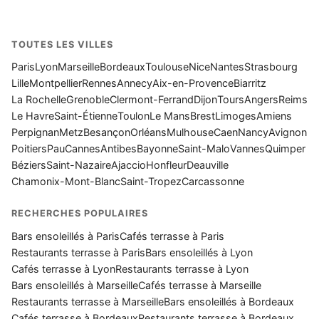
TOUTES LES VILLES
Paris
Lyon
Marseille
Bordeaux
Toulouse
Nice
Nantes
Strasbourg
Lille
Montpellier
Rennes
Annecy
Aix-en-Provence
Biarritz
La Rochelle
Grenoble
Clermont-Ferrand
Dijon
Tours
Angers
Reims
Le Havre
Saint-Étienne
Toulon
Le Mans
Brest
Limoges
Amiens
Perpignan
Metz
Besançon
Orléans
Mulhouse
Caen
Nancy
Avignon
Poitiers
Pau
Cannes
Antibes
Bayonne
Saint-Malo
Vannes
Quimper
Béziers
Saint-Nazaire
Ajaccio
Honfleur
Deauville
Chamonix-Mont-Blanc
Saint-Tropez
Carcassonne
RECHERCHES POPULAIRES
Bars ensoleillés à Paris
Cafés terrasse à Paris
Restaurants terrasse à Paris
Bars ensoleillés à Lyon
Cafés terrasse à Lyon
Restaurants terrasse à Lyon
Bars ensoleillés à Marseille
Cafés terrasse à Marseille
Restaurants terrasse à Marseille
Bars ensoleillés à Bordeaux
Cafés terrasse à Bordeaux
Restaurants terrasse à Bordeaux