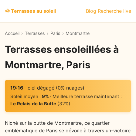
🌞 Terrasses au soleil
Blog
Recherche live
Accueil
›
Terrasses
›
Paris
›
Montmartre
Terrasses ensoleillées à
Montmartre, Paris
19:16
· ciel dégagé (0% nuages)
Soleil moyen :
9%
· Meilleure terrasse maintenant :
Le Relais de la Butte
(32%)
Niché sur la butte de Montmartre, ce quartier
emblématique de Paris se dévoile à travers un-victoire