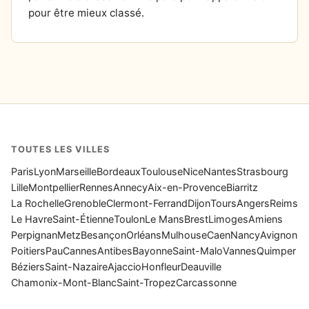
pour être mieux classé.
TOUTES LES VILLES
Paris
Lyon
Marseille
Bordeaux
Toulouse
Nice
Nantes
Strasbourg
Lille
Montpellier
Rennes
Annecy
Aix-en-Provence
Biarritz
La Rochelle
Grenoble
Clermont-Ferrand
Dijon
Tours
Angers
Reims
Le Havre
Saint-Étienne
Toulon
Le Mans
Brest
Limoges
Amiens
Perpignan
Metz
Besançon
Orléans
Mulhouse
Caen
Nancy
Avignon
Poitiers
Pau
Cannes
Antibes
Bayonne
Saint-Malo
Vannes
Quimper
Béziers
Saint-Nazaire
Ajaccio
Honfleur
Deauville
Chamonix-Mont-Blanc
Saint-Tropez
Carcassonne