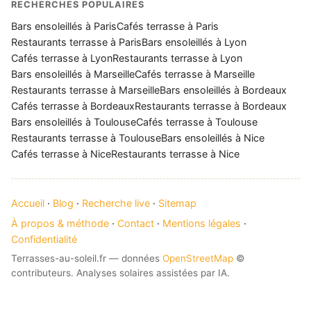
RECHERCHES POPULAIRES
Bars ensoleillés à Paris
Cafés terrasse à Paris
Restaurants terrasse à Paris
Bars ensoleillés à Lyon
Cafés terrasse à Lyon
Restaurants terrasse à Lyon
Bars ensoleillés à Marseille
Cafés terrasse à Marseille
Restaurants terrasse à Marseille
Bars ensoleillés à Bordeaux
Cafés terrasse à Bordeaux
Restaurants terrasse à Bordeaux
Bars ensoleillés à Toulouse
Cafés terrasse à Toulouse
Restaurants terrasse à Toulouse
Bars ensoleillés à Nice
Cafés terrasse à Nice
Restaurants terrasse à Nice
Accueil
·
Blog
·
Recherche live
·
Sitemap
À propos & méthode
·
Contact
·
Mentions légales
·
Confidentialité
Terrasses-au-soleil.fr — données
OpenStreetMap
©
contributeurs. Analyses solaires assistées par IA.