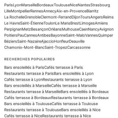
Paris
Lyon
Marseille
Bordeaux
Toulouse
Nice
Nantes
Strasbourg
Lille
Montpellier
Rennes
Annecy
Aix-en-Provence
Biarritz
La Rochelle
Grenoble
Clermont-Ferrand
Dijon
Tours
Angers
Reims
Le Havre
Saint-Étienne
Toulon
Le Mans
Brest
Limoges
Amiens
Perpignan
Metz
Besançon
Orléans
Mulhouse
Caen
Nancy
Avignon
Poitiers
Pau
Cannes
Antibes
Bayonne
Saint-Malo
Vannes
Quimper
Béziers
Saint-Nazaire
Ajaccio
Honfleur
Deauville
Chamonix-Mont-Blanc
Saint-Tropez
Carcassonne
RECHERCHES POPULAIRES
Bars ensoleillés à Paris
Cafés terrasse à Paris
Restaurants terrasse à Paris
Bars ensoleillés à Lyon
Cafés terrasse à Lyon
Restaurants terrasse à Lyon
Bars ensoleillés à Marseille
Cafés terrasse à Marseille
Restaurants terrasse à Marseille
Bars ensoleillés à Bordeaux
Cafés terrasse à Bordeaux
Restaurants terrasse à Bordeaux
Bars ensoleillés à Toulouse
Cafés terrasse à Toulouse
Restaurants terrasse à Toulouse
Bars ensoleillés à Nice
Cafés terrasse à Nice
Restaurants terrasse à Nice