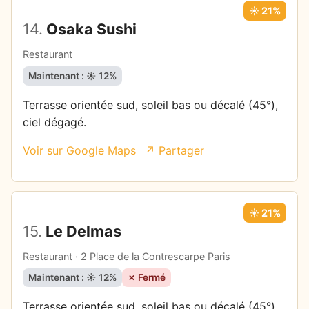
☀️ 21%
14.
Osaka Sushi
Restaurant
Maintenant : ☀️ 12%
Terrasse orientée sud, soleil bas ou décalé (45°),
ciel dégagé.
Voir sur Google Maps
↗ Partager
☀️ 21%
15.
Le Delmas
Restaurant · 2 Place de la Contrescarpe Paris
21
Maintenant : ☀️ 12%
✗ Fermé
0
21
Terrasse orientée sud, soleil bas ou décalé (45°),
21