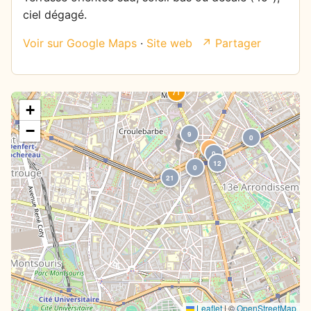
ciel dégagé.
21
Voir sur Google Maps
·
Site web
↗ Partager
21
71
+
−
9
0
31
0
12
0
21
Leaflet
|
©
OpenStreetMap