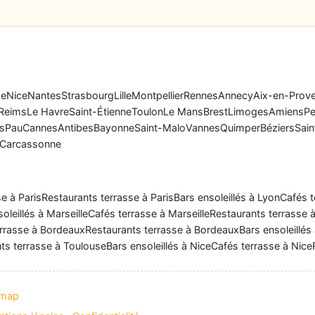
se
Nice
Nantes
Strasbourg
Lille
Montpellier
Rennes
Annecy
Aix-en-Prov
Reims
Le Havre
Saint-Étienne
Toulon
Le Mans
Brest
Limoges
Amiens
Pe
rs
Pau
Cannes
Antibes
Bayonne
Saint-Malo
Vannes
Quimper
Béziers
Sain
Carcassonne
e à Paris
Restaurants terrasse à Paris
Bars ensoleillés à Lyon
Cafés t
oleillés à Marseille
Cafés terrasse à Marseille
Restaurants terrasse à
rrasse à Bordeaux
Restaurants terrasse à Bordeaux
Bars ensoleillés
ts terrasse à Toulouse
Bars ensoleillés à Nice
Cafés terrasse à Nice
emap