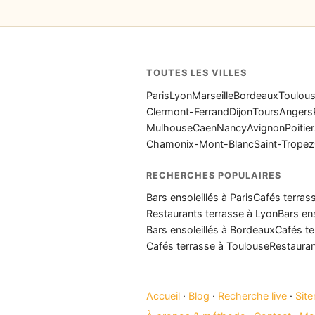
TOUTES LES VILLES
Paris
Lyon
Marseille
Bordeaux
Toulou
Clermont-Ferrand
Dijon
Tours
Angers
Mulhouse
Caen
Nancy
Avignon
Poitie
Chamonix-Mont-Blanc
Saint-Tropez
RECHERCHES POPULAIRES
Bars ensoleillés à Paris
Cafés terrass
Restaurants terrasse à Lyon
Bars ens
Bars ensoleillés à Bordeaux
Cafés te
Cafés terrasse à Toulouse
Restauran
Accueil
·
Blog
·
Recherche live
·
Sit