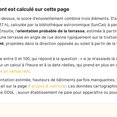
nt est calculé sur cette page
-dessus, le score d'ensoleillement combine trois éléments. D'
 17 h), calculée par la bibliothèque astronomique
SunCalc
à par
nsuite, l'
orientation probable de la terrasse
, estimée à parti
e terrasse en angle de rue donne typiquement sur le trottoir l
nt
, projetées dans la direction opposée au soleil à partir de 
entre 0 et 100, qui répond à la question : « si je m'assieds là à
our un calcul à l'heure et à la date réelles, qui prend en plus e
e en temps réel
.
ientation estimée, hauteurs de bâtiments parfois manquantes,
ail sur la page
À propos & méthode
. Les données cartographi
e ODbL ; aucun établissement ne paie pour apparaître ou pour