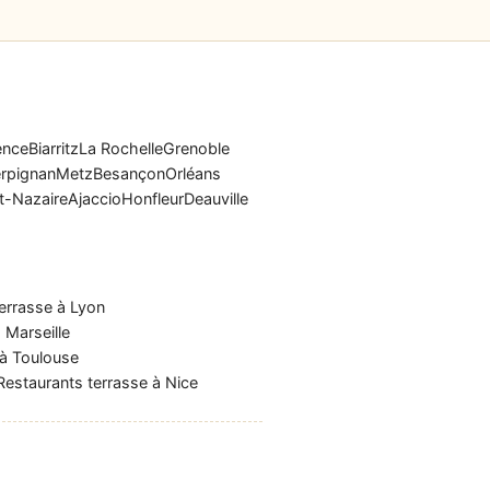
ence
Biarritz
La Rochelle
Grenoble
rpignan
Metz
Besançon
Orléans
t-Nazaire
Ajaccio
Honfleur
Deauville
errasse à Lyon
 Marseille
 à Toulouse
Restaurants terrasse à Nice