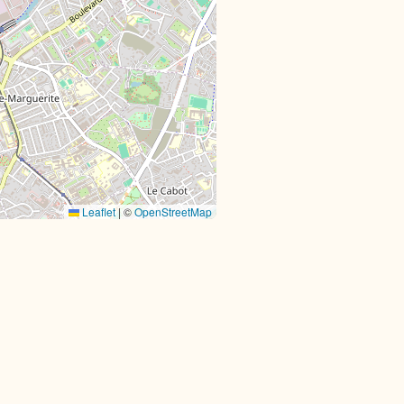
Leaflet
|
©
OpenStreetMap