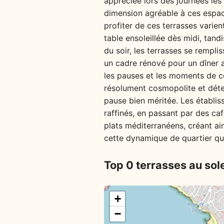
appréciée lors des journées les
dimension agréable à ces espace
profiter de ces terrasses varien
table ensoleillée dès midi, tand
du soir, les terrasses se rempli
un cadre rénové pour un dîner a
les pauses et les moments de c
résolument cosmopolite et déten
pause bien méritée. Les établis
raffinés, en passant par des caf
plats méditerranéens, créant ai
cette dynamique de quartier qui
Top 0 terrasses au sole
+
−