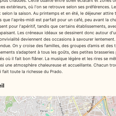
 plus chaudes. Cette dualité entre soleil éclatant et zone
s extérieurs, où l'on se retrouve selon ses préférences. L
t selon la saison. Au printemps et en été, le déjeuner attir
is que l'après-midi est parfait pour un café, peu avant la ch
ssent pour l'apéritif, tandis que certains établissements, ave
paisant. Les créneaux idéaux se dessinent donc autour d'u
onvivialité deviennent des occasions à savourer lentement.
due. On y croise des familles, des groupes d’amis et des tr
sements s’adaptent à tous les goûts, des petites brasseries
és où il fait bon flâner. La musique légère et les rires se m
nsi une atmosphère chaleureuse et accueillante. Chacun tro
 fait toute la richesse du Prado.
il