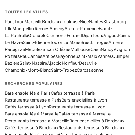
TOUTES LES VILLES
Paris
Lyon
Marseille
Bordeaux
Toulouse
Nice
Nantes
Strasbourg
Lille
Montpellier
Rennes
Annecy
Aix-en-Provence
Biarritz
La Rochelle
Grenoble
Clermont-Ferrand
Dijon
Tours
Angers
Reims
Le Havre
Saint-Étienne
Toulon
Le Mans
Brest
Limoges
Amiens
Perpignan
Metz
Besançon
Orléans
Mulhouse
Caen
Nancy
Avignon
Poitiers
Pau
Cannes
Antibes
Bayonne
Saint-Malo
Vannes
Quimper
Béziers
Saint-Nazaire
Ajaccio
Honfleur
Deauville
Chamonix-Mont-Blanc
Saint-Tropez
Carcassonne
RECHERCHES POPULAIRES
Bars ensoleillés à Paris
Cafés terrasse à Paris
Restaurants terrasse à Paris
Bars ensoleillés à Lyon
Cafés terrasse à Lyon
Restaurants terrasse à Lyon
Bars ensoleillés à Marseille
Cafés terrasse à Marseille
Restaurants terrasse à Marseille
Bars ensoleillés à Bordeaux
Cafés terrasse à Bordeaux
Restaurants terrasse à Bordeaux
Bars ensoleillés à Toulouse
Cafés terrasse à Toulouse