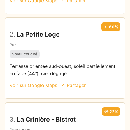
Voir sur Google Maps
↗ Partager
☀️ 60%
2.
La Petite Loge
Bar
Soleil couché
Terrasse orientée sud-ouest, soleil partiellement
en face (44°), ciel dégagé.
Voir sur Google Maps
↗ Partager
☀️ 22%
3.
La Crinière - Bistrot
Restaurant