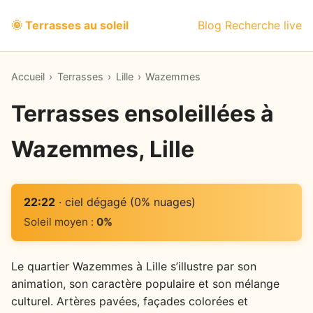
🌞 Terrasses au soleil
Blog
Recherche live
Accueil
›
Terrasses
›
Lille
›
Wazemmes
Terrasses ensoleillées à
Wazemmes, Lille
22:22
· ciel dégagé (0% nuages)
Soleil moyen :
0%
Le quartier Wazemmes à Lille s’illustre par son
animation, son caractère populaire et son mélange
culturel. Artères pavées, façades colorées et