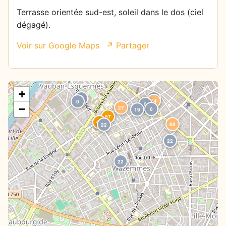
Terrasse orientée sud-est, soleil dans le dos (ciel
dégagé).
Voir sur Google Maps
↗ Partager
+
0
0
64
0
0
0
−
27
0
19
67
67
60
22
22
22