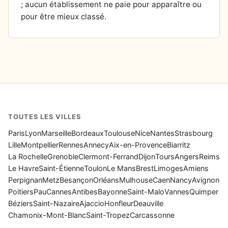
; aucun établissement ne paie pour apparaître ou
pour être mieux classé.
TOUTES LES VILLES
Paris
Lyon
Marseille
Bordeaux
Toulouse
Nice
Nantes
Strasbourg
Lille
Montpellier
Rennes
Annecy
Aix-en-Provence
Biarritz
La Rochelle
Grenoble
Clermont-Ferrand
Dijon
Tours
Angers
Reims
Le Havre
Saint-Étienne
Toulon
Le Mans
Brest
Limoges
Amiens
Perpignan
Metz
Besançon
Orléans
Mulhouse
Caen
Nancy
Avignon
Poitiers
Pau
Cannes
Antibes
Bayonne
Saint-Malo
Vannes
Quimper
Béziers
Saint-Nazaire
Ajaccio
Honfleur
Deauville
Chamonix-Mont-Blanc
Saint-Tropez
Carcassonne