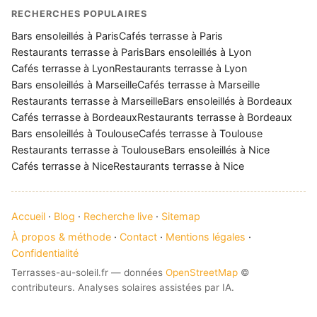
RECHERCHES POPULAIRES
Bars ensoleillés à Paris
Cafés terrasse à Paris
Restaurants terrasse à Paris
Bars ensoleillés à Lyon
Cafés terrasse à Lyon
Restaurants terrasse à Lyon
Bars ensoleillés à Marseille
Cafés terrasse à Marseille
Restaurants terrasse à Marseille
Bars ensoleillés à Bordeaux
Cafés terrasse à Bordeaux
Restaurants terrasse à Bordeaux
Bars ensoleillés à Toulouse
Cafés terrasse à Toulouse
Restaurants terrasse à Toulouse
Bars ensoleillés à Nice
Cafés terrasse à Nice
Restaurants terrasse à Nice
Accueil
·
Blog
·
Recherche live
·
Sitemap
À propos & méthode
·
Contact
·
Mentions légales
·
Confidentialité
Terrasses-au-soleil.fr — données
OpenStreetMap
©
contributeurs. Analyses solaires assistées par IA.