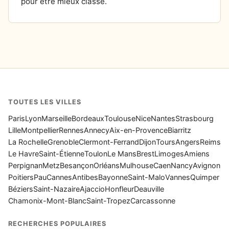
pour être mieux classé.
TOUTES LES VILLES
Paris
Lyon
Marseille
Bordeaux
Toulouse
Nice
Nantes
Strasbourg
Lille
Montpellier
Rennes
Annecy
Aix-en-Provence
Biarritz
La Rochelle
Grenoble
Clermont-Ferrand
Dijon
Tours
Angers
Reims
Le Havre
Saint-Étienne
Toulon
Le Mans
Brest
Limoges
Amiens
Perpignan
Metz
Besançon
Orléans
Mulhouse
Caen
Nancy
Avignon
Poitiers
Pau
Cannes
Antibes
Bayonne
Saint-Malo
Vannes
Quimper
Béziers
Saint-Nazaire
Ajaccio
Honfleur
Deauville
Chamonix-Mont-Blanc
Saint-Tropez
Carcassonne
RECHERCHES POPULAIRES