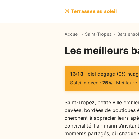
🌞 Terrasses au soleil
Accueil
›
Saint-Tropez
›
Bars ensol
Les meilleurs b
13:13
· ciel dégagé (0% nuag
Soleil moyen :
75%
· Meilleure
Saint-Tropez, petite ville embl
pavées, bordées de boutiques é
cherchent à apprécier leurs apé
convivialité, l'air marin s’invit
moments partagés, où chaque ve