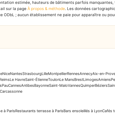
ientation estimée, hauteurs de bâtiments parfois manquantes,
ail sur la page
À propos & méthode
. Les données cartographi
e ODbL ; aucun établissement ne paie pour apparaître ou pour
se
Nice
Nantes
Strasbourg
Lille
Montpellier
Rennes
Annecy
Aix-en-Prov
Reims
Le Havre
Saint-Étienne
Toulon
Le Mans
Brest
Limoges
Amiens
Pe
rs
Pau
Cannes
Antibes
Bayonne
Saint-Malo
Vannes
Quimper
Béziers
Sain
Carcassonne
e à Paris
Restaurants terrasse à Paris
Bars ensoleillés à Lyon
Cafés t