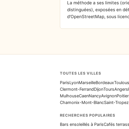
La méthode a ses limites (or
distinguées), exposées en dét
d'OpenStreetMap, sous licenc
TOUTES LES VILLES
Paris
Lyon
Marseille
Bordeaux
Toulou
Clermont-Ferrand
Dijon
Tours
Angers
Mulhouse
Caen
Nancy
Avignon
Poitie
Chamonix-Mont-Blanc
Saint-Tropez
RECHERCHES POPULAIRES
Bars ensoleillés à Paris
Cafés terrass