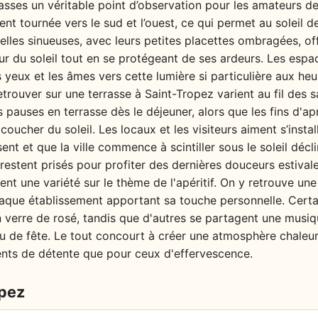
asses un véritable point d’observation pour les amateurs de s
nt tournée vers le sud et l’ouest, ce qui permet au soleil de 
uelles sinueuses, avec leurs petites placettes ombragées, o
r du soleil tout en se protégeant de ses ardeurs. Les espac
s yeux et les âmes vers cette lumière si particulière aux he
trouver sur une terrasse à Saint-Tropez varient au fil des s
s pauses en terrasse dès le déjeuner, alors que les fins d'ap
coucher du soleil. Les locaux et les visiteurs aiment s’instal
ent et que la ville commence à scintiller sous le soleil déc
restent prisés pour profiter des dernières douceurs estival
ent une variété sur le thème de l'apéritif. On y retrouve une
aque établissement apportant sa touche personnelle. Certai
 verre de rosé, tandis que d'autres se partagent une musiqu
eu de fête. Le tout concourt à créer une atmosphère chaleur
nts de détente que pour ceux d'effervescence.
opez