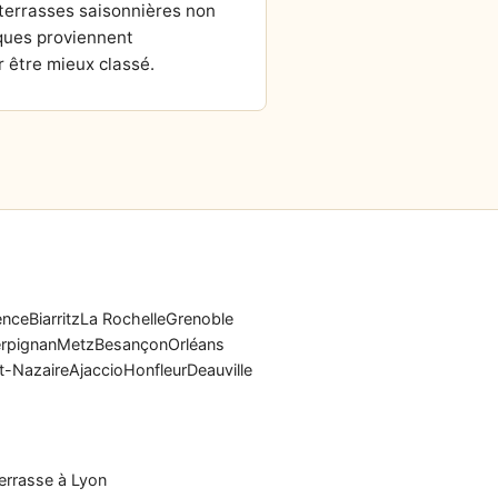
 terrasses saisonnières non
ques proviennent
 être mieux classé.
ence
Biarritz
La Rochelle
Grenoble
rpignan
Metz
Besançon
Orléans
t-Nazaire
Ajaccio
Honfleur
Deauville
errasse à Lyon