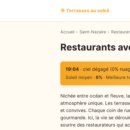
🌞 Terrasses au soleil
Accueil
›
Saint-Nazaire
›
Restauran
Restaurants ave
19:04
· ciel dégagé (0% nua
Soleil moyen :
6%
· Meilleure 
Nichée entre océan et fleuve, la
atmosphère unique. Les terrasse
et convives. Chaque coin de rue 
gourmande. Ici, la vie se dérou
sourire des restaurateurs qui a