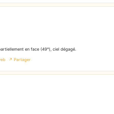
partiellement en face (49°), ciel dégagé.
web
↗ Partager