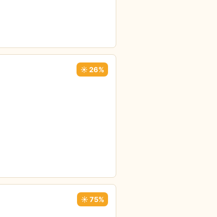
☀️ 26%
☀️ 75%