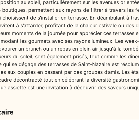
position au soleil, particulièrement sur les avenues orientée
boutiques, permettent aux rayons de filtrer à travers les fe
choisissent de s’installer en terrasse. En déambulant à trav
nvitent à s’attarder, profitant de la chaleur estivale ou des
leurs moments de la journée pour apprécier ces terrasses s
ommodant les gourmets avec ses rayons lumineux. Les week-e
avourer un brunch ou un repas en plein air jusqu'à la tombée
ueurs du soleil, sont également prisés, tout comme les dîne
re qui se dégage des terrasses de Saint-Nazaire est résolum
illes aux couples en passant par des groupes d’amis. Les ét
cadre décontracté tout en célébrant la diversité gastronomiq
e assiette est une invitation à découvrir des saveurs uniqu
zaire