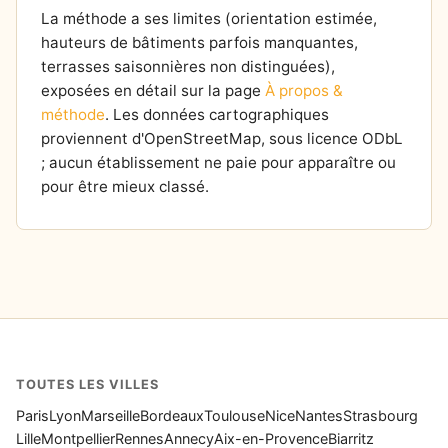
La méthode a ses limites (orientation estimée,
hauteurs de bâtiments parfois manquantes,
terrasses saisonnières non distinguées),
exposées en détail sur la page
À propos &
méthode
. Les données cartographiques
proviennent d'OpenStreetMap, sous licence ODbL
; aucun établissement ne paie pour apparaître ou
pour être mieux classé.
TOUTES LES VILLES
Paris
Lyon
Marseille
Bordeaux
Toulouse
Nice
Nantes
Strasbourg
Lille
Montpellier
Rennes
Annecy
Aix-en-Provence
Biarritz