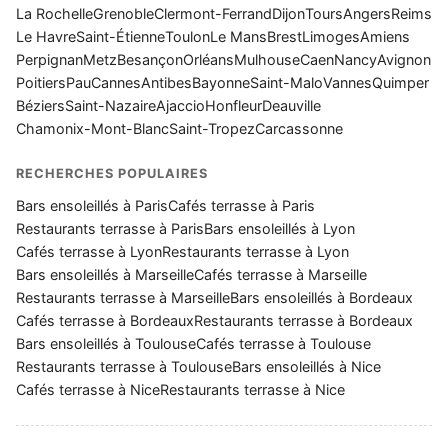
La Rochelle
Grenoble
Clermont-Ferrand
Dijon
Tours
Angers
Reims
Le Havre
Saint-Étienne
Toulon
Le Mans
Brest
Limoges
Amiens
Perpignan
Metz
Besançon
Orléans
Mulhouse
Caen
Nancy
Avignon
Poitiers
Pau
Cannes
Antibes
Bayonne
Saint-Malo
Vannes
Quimper
Béziers
Saint-Nazaire
Ajaccio
Honfleur
Deauville
Chamonix-Mont-Blanc
Saint-Tropez
Carcassonne
RECHERCHES POPULAIRES
Bars ensoleillés à Paris
Cafés terrasse à Paris
Restaurants terrasse à Paris
Bars ensoleillés à Lyon
Cafés terrasse à Lyon
Restaurants terrasse à Lyon
Bars ensoleillés à Marseille
Cafés terrasse à Marseille
Restaurants terrasse à Marseille
Bars ensoleillés à Bordeaux
Cafés terrasse à Bordeaux
Restaurants terrasse à Bordeaux
Bars ensoleillés à Toulouse
Cafés terrasse à Toulouse
Restaurants terrasse à Toulouse
Bars ensoleillés à Nice
Cafés terrasse à Nice
Restaurants terrasse à Nice