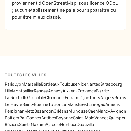
proviennent d'OpenStreetMap, sous licence ODbL
; aucun établissement ne paie pour apparaître ou
pour être mieux classé.
TOUTES LES VILLES
Paris
Lyon
Marseille
Bordeaux
Toulouse
Nice
Nantes
Strasbourg
Lille
Montpellier
Rennes
Annecy
Aix-en-Provence
Biarritz
La Rochelle
Grenoble
Clermont-Ferrand
Dijon
Tours
Angers
Reims
Le Havre
Saint-Étienne
Toulon
Le Mans
Brest
Limoges
Amiens
Perpignan
Metz
Besançon
Orléans
Mulhouse
Caen
Nancy
Avignon
Poitiers
Pau
Cannes
Antibes
Bayonne
Saint-Malo
Vannes
Quimper
Béziers
Saint-Nazaire
Ajaccio
Honfleur
Deauville