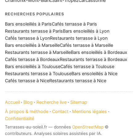
Chamonix-Mont-Blanc
Saint-Tropez
Carcassonne
RECHERCHES POPULAIRES
Bars ensoleillés à Paris
Cafés terrasse à Paris
Restaurants terrasse à Paris
Bars ensoleillés à Lyon
Cafés terrasse à Lyon
Restaurants terrasse à Lyon
Bars ensoleillés à Marseille
Cafés terrasse à Marseille
Restaurants terrasse à Marseille
Bars ensoleillés à Bordeaux
Cafés terrasse à Bordeaux
Restaurants terrasse à Bordeaux
Bars ensoleillés à Toulouse
Cafés terrasse à Toulouse
Restaurants terrasse à Toulouse
Bars ensoleillés à Nice
Cafés terrasse à Nice
Restaurants terrasse à Nice
Accueil
·
Blog
·
Recherche live
·
Sitemap
À propos & méthode
·
Contact
·
Mentions légales
·
Confidentialité
Terrasses-au-soleil.fr — données
OpenStreetMap
©
contributeurs. Analyses solaires assistées par IA.