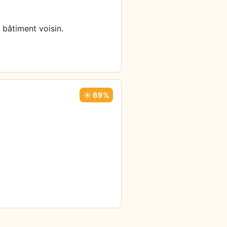
 bâtiment voisin.
☀️ 69%