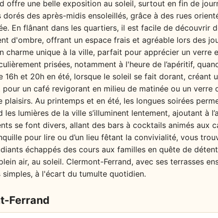
offre une belle exposition au soleil, surtout en fin de jo
 dorés des après-midis ensoleillés, grâce à des rues orient
e. En flânant dans les quartiers, il est facile de découvrir 
ent d'ombre, offrant un espace frais et agréable lors des jo
 charme unique à la ville, parfait pour apprécier un verre 
ulièrement prisées, notamment à l'heure de l’apéritif, quand
e 16h et 20h en été, lorsque le soleil se fait dorant, créan
 pour un café revigorant en milieu de matinée ou un verre d
plaisirs. Au printemps et en été, les longues soirées perm
 les lumières de la ville s’illuminent lentement, ajoutant à
nts se font divers, allant des bars à cocktails animés aux c
quille pour lire ou d’un lieu fêtant la convivialité, vous tro
tudiants échappés des cours aux familles en quête de détent
lein air, au soleil. Clermont-Ferrand, avec ses terrasses ens
s simples, à l'écart du tumulte quotidien.
t-Ferrand