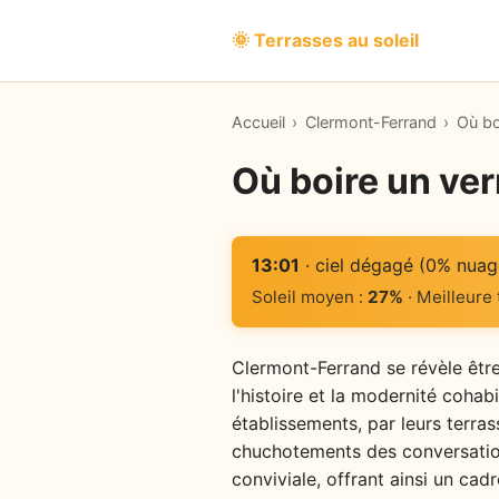
🌞 Terrasses au soleil
Accueil
›
Clermont-Ferrand
›
Où bo
Où boire un ver
13:01
· ciel dégagé (0% nuag
Soleil moyen :
27%
· Meilleure
Clermont-Ferrand se révèle être
l'histoire et la modernité cohab
établissements, par leurs terra
chuchotements des conversation
conviviale, offrant ainsi un cad