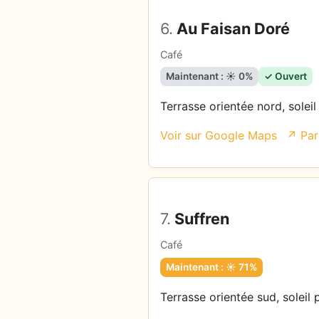
6.
Au Faisan Doré
Café
Maintenant : ☀️ 0%
✓ Ouvert
Terrasse orientée nord, solei
Voir sur Google Maps
↗ Par
7.
Suffren
Café
Maintenant : ☀️ 71%
Terrasse orientée sud, soleil