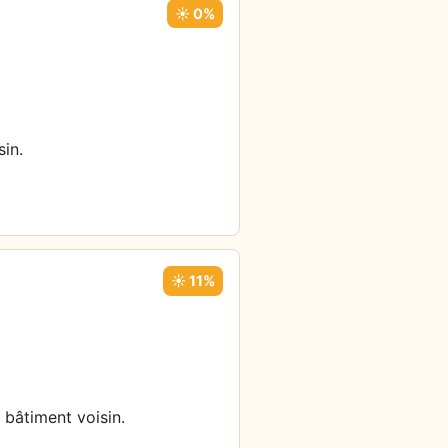
☀️ 0%
sin.
☀️ 11%
 bâtiment voisin.