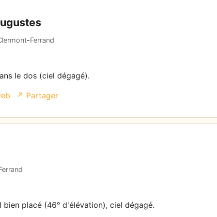
Augustes
 Clermont-Ferrand
dans le dos (ciel dégagé).
web
↗ Partager
Ferrand
l bien placé (46° d'élévation), ciel dégagé.