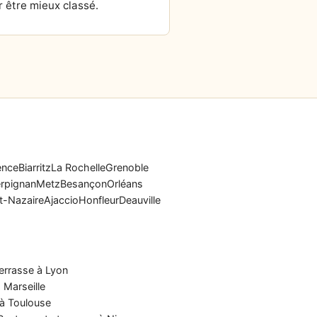
 être mieux classé.
ence
Biarritz
La Rochelle
Grenoble
rpignan
Metz
Besançon
Orléans
t-Nazaire
Ajaccio
Honfleur
Deauville
errasse à Lyon
 Marseille
 à Toulouse