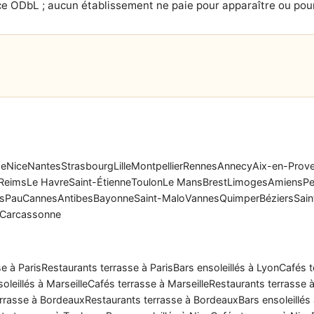
e ODbL ; aucun établissement ne paie pour apparaître ou pour
se
Nice
Nantes
Strasbourg
Lille
Montpellier
Rennes
Annecy
Aix-en-Prov
Reims
Le Havre
Saint-Étienne
Toulon
Le Mans
Brest
Limoges
Amiens
Pe
rs
Pau
Cannes
Antibes
Bayonne
Saint-Malo
Vannes
Quimper
Béziers
Sain
Carcassonne
e à Paris
Restaurants terrasse à Paris
Bars ensoleillés à Lyon
Cafés t
oleillés à Marseille
Cafés terrasse à Marseille
Restaurants terrasse à
rrasse à Bordeaux
Restaurants terrasse à Bordeaux
Bars ensoleillés