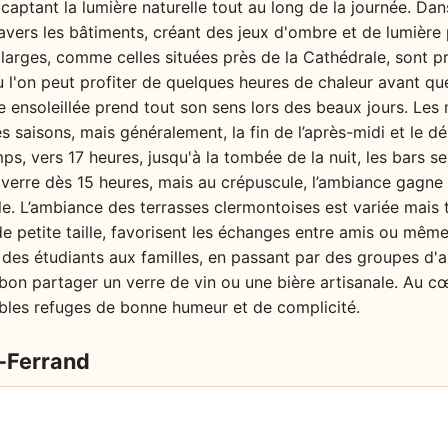
 captant la lumière naturelle tout au long de la journée. Dans
 à travers les bâtiments, créant des jeux d'ombre et de lumiè
larges, comme celles situées près de la Cathédrale, sont pr
, où l'on peut profiter de quelques heures de chaleur avant 
se ensoleillée prend tout son sens lors des beaux jours. Les
les saisons, mais généralement, la fin de l’après-midi et le 
s, vers 17 heures, jusqu'à la tombée de la nuit, les bars s
 verre dès 15 heures, mais au crépuscule, l’ambiance gagne 
e. L’ambiance des terrasses clermontoises est variée mais
 de petite taille, favorisent les échanges entre amis ou mêm
t des étudiants aux familles, en passant par des groupes d'a
on partager un verre de vin ou une bière artisanale. Au cœu
ables refuges de bonne humeur et de complicité.
-Ferrand