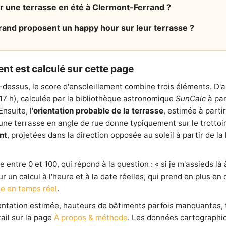
ur une terrasse en été à Clermont-Ferrand ?
and proposent un happy hour sur leur terrasse ?
nt est calculé sur cette page
-dessus, le score d'ensoleillement combine trois éléments. D'
 17 h), calculée par la bibliothèque astronomique
SunCalc
à par
nsuite, l'
orientation probable de la terrasse
, estimée à parti
e terrasse en angle de rue donne typiquement sur le trottoir l
nt
, projetées dans la direction opposée au soleil à partir de 
entre 0 et 100, qui répond à la question : « si je m'assieds là à
our un calcul à l'heure et à la date réelles, qui prend en plus e
e en temps réel
.
ientation estimée, hauteurs de bâtiments parfois manquantes,
ail sur la page
À propos & méthode
. Les données cartographi