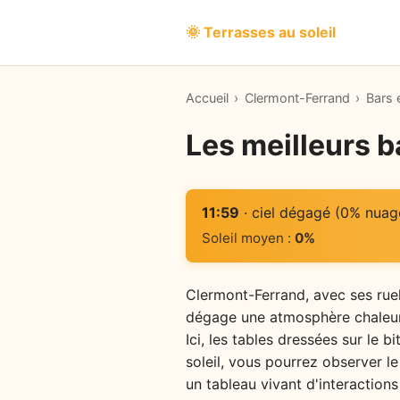
🌞 Terrasses au soleil
Accueil
›
Clermont-Ferrand
›
Bars 
Les meilleurs b
11:59
· ciel dégagé (0% nuag
Soleil moyen :
0%
Clermont-Ferrand, avec ses ruell
dégage une atmosphère chaleure
Ici, les tables dressées sur le
soleil, vous pourrez observer l
un tableau vivant d'interaction