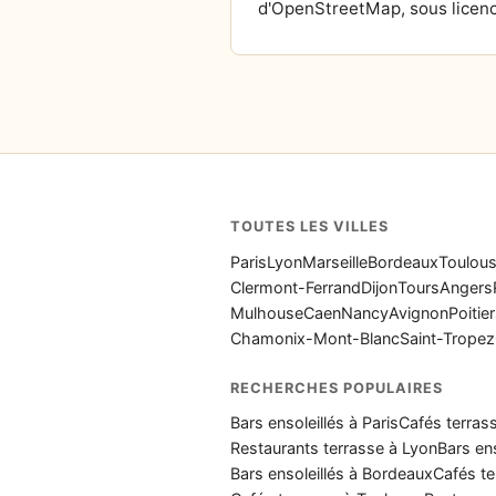
d'OpenStreetMap, sous licenc
TOUTES LES VILLES
Paris
Lyon
Marseille
Bordeaux
Toulou
Clermont-Ferrand
Dijon
Tours
Angers
Mulhouse
Caen
Nancy
Avignon
Poitie
Chamonix-Mont-Blanc
Saint-Tropez
RECHERCHES POPULAIRES
Bars ensoleillés à Paris
Cafés terrass
Restaurants terrasse à Lyon
Bars ens
Bars ensoleillés à Bordeaux
Cafés te