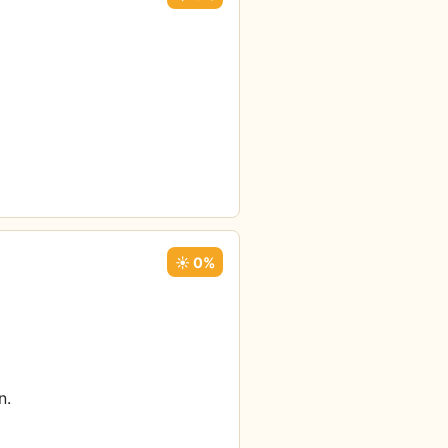
☀️ 0%
n.