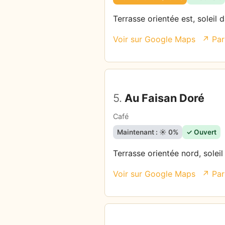
Terrasse orientée est, soleil 
Voir sur Google Maps
↗ Par
5.
Au Faisan Doré
Café
Maintenant : ☀️ 0%
✓ Ouvert
Terrasse orientée nord, solei
Voir sur Google Maps
↗ Par