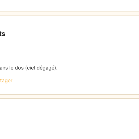
ts
dans le dos (ciel dégagé).
tager