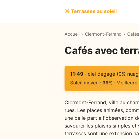
🌞 Terrasses au soleil
Accueil
›
Clermont-Ferrand
›
Cafés
Cafés avec ter
11:49
· ciel dégagé (0% nuag
Soleil moyen :
39%
· Meilleure
Clermont-Ferrand, ville au charm
rues. Les places animées, comme 
une belle part à l'observation de
savourer les plaisirs simples et
terrasses sont une extension nat