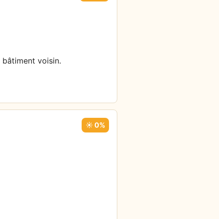
 bâtiment voisin.
☀️ 0%