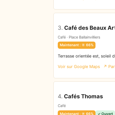
3.
Café des Beaux Ar
Café · Place Ballainvilliers
Maintenant : ☀️ 66%
Terrasse orientée est, soleil 
Voir sur Google Maps
↗ Par
4.
Cafés Thomas
Café
Maintenant : ☀️ 66%
✓ Ouvert