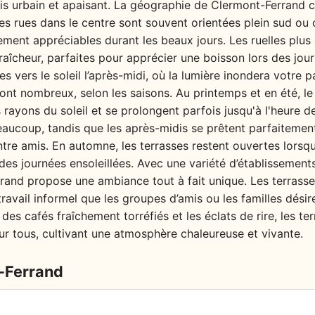
is urbain et apaisant. La géographie de Clermont-Ferrand 
Les rues dans le centre sont souvent orientées plein sud ou 
èrement appréciables durant les beaux jours. Les ruelles plu
raîcheur, parfaites pour apprécier une boisson lors des jou
s vers le soleil l’après-midi, où la lumière inondera votre 
sont nombreux, selon les saisons. Au printemps et en été, l
s rayons du soleil et se prolongent parfois jusqu'à l'heure d
eaucoup, tandis que les après-midis se prêtent parfaitemen
ntre amis. En automne, les terrasses restent ouvertes lorsqu
es journées ensoleillées. Avec une variété d’établissement
and propose une ambiance tout à fait unique. Les terrasses 
travail informel que les groupes d’amis ou les familles désir
 des cafés fraîchement torréfiés et les éclats de rire, les ter
our tous, cultivant une atmosphère chaleureuse et vivante.
-Ferrand