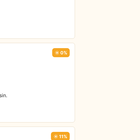
☀️ 0%
sin.
☀️ 11%