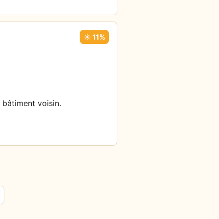
☀️ 11%
 bâtiment voisin.