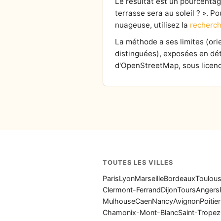
Le résultat est un pourcentage 
terrasse sera au soleil ? ». P
nuageuse, utilisez la
recherch
La méthode a ses limites (or
distinguées), exposées en dét
d'OpenStreetMap, sous licenc
TOUTES LES VILLES
Paris
Lyon
Marseille
Bordeaux
Toulou
Clermont-Ferrand
Dijon
Tours
Angers
Mulhouse
Caen
Nancy
Avignon
Poitie
Chamonix-Mont-Blanc
Saint-Tropez