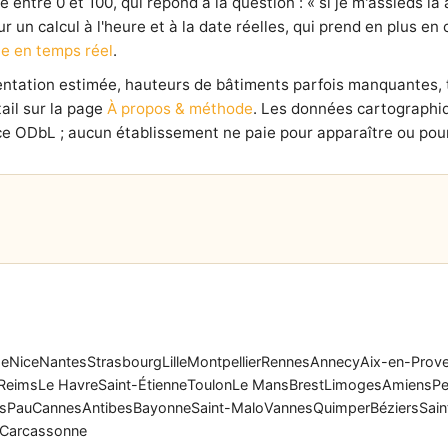
entre 0 et 100, qui répond à la question : « si je m'assieds là à
our un calcul à l'heure et à la date réelles, qui prend en plus e
e en temps réel
.
ientation estimée, hauteurs de bâtiments parfois manquantes,
ail sur la page
À propos & méthode
. Les données cartographi
e ODbL ; aucun établissement ne paie pour apparaître ou pour
se
Nice
Nantes
Strasbourg
Lille
Montpellier
Rennes
Annecy
Aix-en-Prov
Reims
Le Havre
Saint-Étienne
Toulon
Le Mans
Brest
Limoges
Amiens
Pe
rs
Pau
Cannes
Antibes
Bayonne
Saint-Malo
Vannes
Quimper
Béziers
Sain
Carcassonne