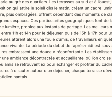
varie au gré des quartiers. Les terrasses au sud et à l’oues
osition qui attire le soleil dès le matin, créant un cadre lum
tre, plus ombragées, offrent cependant des moments de clar
grands espaces. Ces particularités géographiques font de la 
e lumière, propice aux instants de partage. Les meilleurs 
 entre 11h et 14h pour le déjeuner, puis de 15h à 17h pour u
eures attirent alors une foule d’amis, de travailleurs en quê
nce vivante. La période du début de l’après-midi est souve
atures embrassent une douceur réconfortante. Les établisse
r une ambiance décontractée et accueillante, où l’on croise u
s ou amis se retrouvent ici pour échanger et profiter du cadr
ures à discuter autour d'un déjeuner, chaque terrasse dév
tidien nantais.