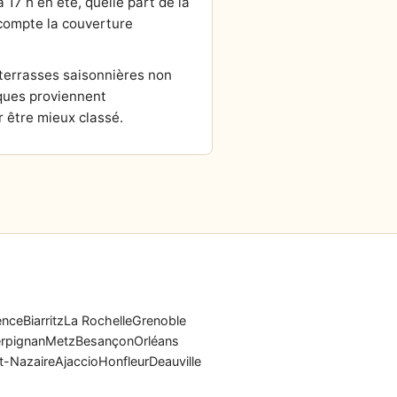
 17 h en été, quelle part de la
n compte la couverture
 terrasses saisonnières non
ques proviennent
 être mieux classé.
ence
Biarritz
La Rochelle
Grenoble
rpignan
Metz
Besançon
Orléans
t-Nazaire
Ajaccio
Honfleur
Deauville