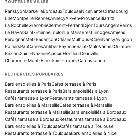
TOUTES LES VILLES
Paris
Lyon
Marseille
Bordeaux
Toulouse
Nice
Nantes
Strasbourg
Lille
Montpellier
Rennes
Annecy
Aix-en-Provence
Biarritz
La Rochelle
Grenoble
Clermont-Ferrand
Dijon
Tours
Angers
Reims
Le Havre
Saint-Étienne
Toulon
Le Mans
Brest
Limoges
Amiens
Perpignan
Metz
Besançon
Orléans
Mulhouse
Caen
Nancy
Avignon
Poitiers
Pau
Cannes
Antibes
Bayonne
Saint-Malo
Vannes
Quimper
Béziers
Saint-Nazaire
Ajaccio
Honfleur
Deauville
Chamonix-Mont-Blanc
Saint-Tropez
Carcassonne
RECHERCHES POPULAIRES
Bars ensoleillés à Paris
Cafés terrasse à Paris
Restaurants terrasse à Paris
Bars ensoleillés à Lyon
Cafés terrasse à Lyon
Restaurants terrasse à Lyon
Bars ensoleillés à Marseille
Cafés terrasse à Marseille
Restaurants terrasse à Marseille
Bars ensoleillés à Bordeaux
Cafés terrasse à Bordeaux
Restaurants terrasse à Bordeaux
Bars ensoleillés à Toulouse
Cafés terrasse à Toulouse
Restaurants terrasse à Toulouse
Bars ensoleillés à Nice