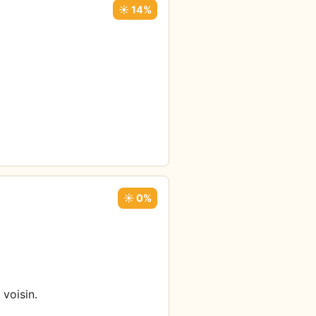
☀️ 14%
☀️ 0%
 voisin.