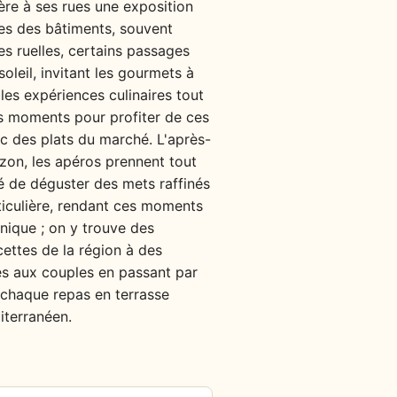
fère à ses rues une exposition
des des bâtiments, souvent
es ruelles, certains passages
leil, invitant les gourmets à
 les expériences culinaires tout
rs moments pour profiter de ces
c des plats du marché. L'après-
izon, les apéros prennent tout
ité de déguster des mets raffinés
rticulière, rendant ces moments
unique ; on y trouve des
cettes de la région à des
es aux couples en passant par
 chaque repas en terrasse
iterranéen.