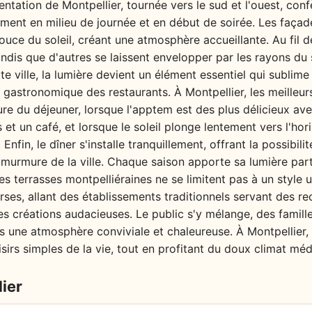
entation de Montpellier, tournée vers le sud et l'ouest, con
rement en milieu de journée et en début de soirée. Les faça
ouce du soleil, créant une atmosphère accueillante. Au fil d
dis que d'autres se laissent envelopper par les rayons du so
tte ville, la lumière devient un élément essentiel qui sublime
é gastronomique des restaurants. À Montpellier, les meilleu
e du déjeuner, lorsque l'apptem est des plus délicieux ave
et un café, et lorsque le soleil plonge lentement vers l'hor
Enfin, le dîner s'installe tranquillement, offrant la possibil
le murmure de la ville. Chaque saison apporte sa lumière pa
es terrasses montpelliéraines ne se limitent pas à un style 
ses, allant des établissements traditionnels servant des re
s créations audacieuses. Le public s'y mélange, des famill
s une atmosphère conviviale et chaleureuse. À Montpellier,
sirs simples de la vie, tout en profitant du doux climat méd
ier