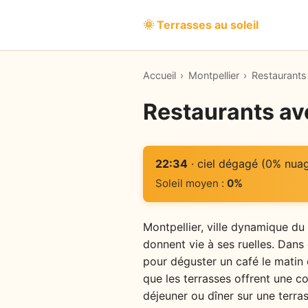
🌞 Terrasses au soleil
Accueil
›
Montpellier
›
Restaurants 
Restaurants ave
22:34
· ciel dégagé (0% nua
Soleil moyen :
0%
Montpellier, ville dynamique du 
donnent vie à ses ruelles. Dans 
pour déguster un café le matin o
que les terrasses offrent une co
déjeuner ou dîner sur une terras