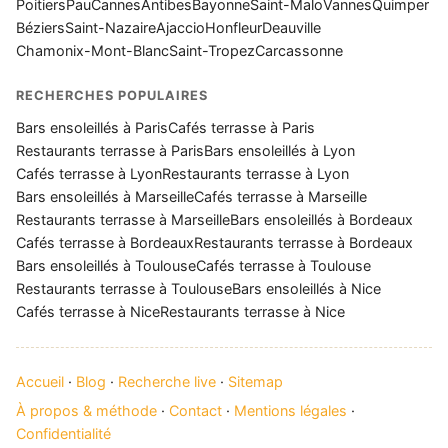
Poitiers
Pau
Cannes
Antibes
Bayonne
Saint-Malo
Vannes
Quimper
Béziers
Saint-Nazaire
Ajaccio
Honfleur
Deauville
Chamonix-Mont-Blanc
Saint-Tropez
Carcassonne
RECHERCHES POPULAIRES
Bars ensoleillés à Paris
Cafés terrasse à Paris
Restaurants terrasse à Paris
Bars ensoleillés à Lyon
Cafés terrasse à Lyon
Restaurants terrasse à Lyon
Bars ensoleillés à Marseille
Cafés terrasse à Marseille
Restaurants terrasse à Marseille
Bars ensoleillés à Bordeaux
Cafés terrasse à Bordeaux
Restaurants terrasse à Bordeaux
Bars ensoleillés à Toulouse
Cafés terrasse à Toulouse
Restaurants terrasse à Toulouse
Bars ensoleillés à Nice
Cafés terrasse à Nice
Restaurants terrasse à Nice
Accueil
·
Blog
·
Recherche live
·
Sitemap
À propos & méthode
·
Contact
·
Mentions légales
·
Confidentialité