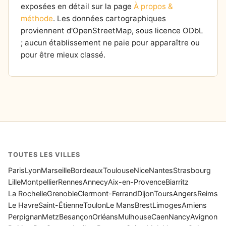
exposées en détail sur la page
À propos &
méthode
. Les données cartographiques
proviennent d'OpenStreetMap, sous licence ODbL
; aucun établissement ne paie pour apparaître ou
pour être mieux classé.
TOUTES LES VILLES
Paris
Lyon
Marseille
Bordeaux
Toulouse
Nice
Nantes
Strasbourg
Lille
Montpellier
Rennes
Annecy
Aix-en-Provence
Biarritz
La Rochelle
Grenoble
Clermont-Ferrand
Dijon
Tours
Angers
Reims
Le Havre
Saint-Étienne
Toulon
Le Mans
Brest
Limoges
Amiens
Perpignan
Metz
Besançon
Orléans
Mulhouse
Caen
Nancy
Avignon