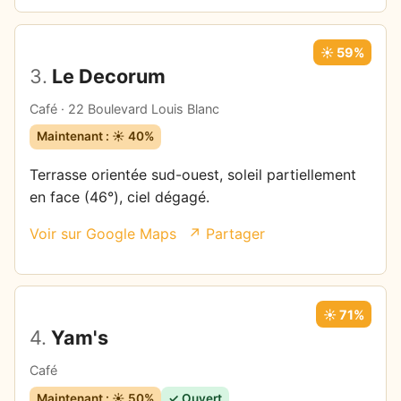
☀️ 59%
3.
Le Decorum
Café · 22 Boulevard Louis Blanc
Maintenant : ☀️ 40%
Terrasse orientée sud-ouest, soleil partiellement
en face (46°), ciel dégagé.
Voir sur Google Maps
↗ Partager
☀️ 71%
4.
Yam's
Café
Maintenant : ☀️ 50%
✓ Ouvert