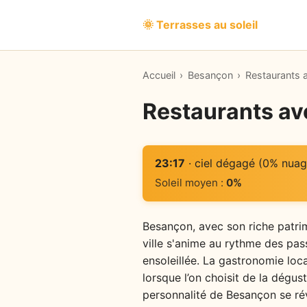
🌞 Terrasses au soleil
Accueil
›
Besançon
›
Restaurants 
Restaurants av
23:17
· ciel dégagé (0% nuag
Soleil moyen :
0%
Besançon, avec son riche patrimo
ville s'anime au rythme des pass
ensoleillée. La gastronomie lo
lorsque l’on choisit de la dégust
personnalité de Besançon se ré