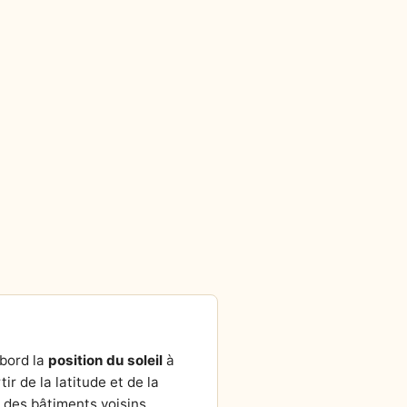
abord la
position du soleil
à
tir de la latitude et de la
r des bâtiments voisins