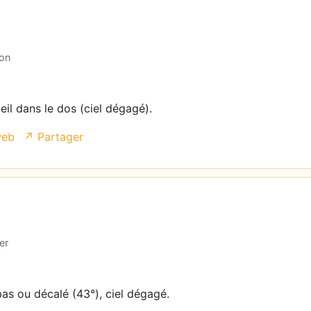
çon
eil dans le dos (ciel dégagé).
web
↗ Partager
er
bas ou décalé (43°), ciel dégagé.