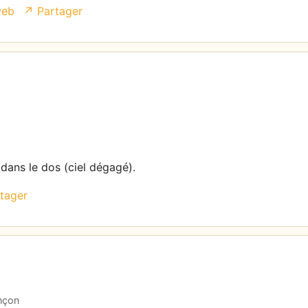
web
↗ Partager
 dans le dos (ciel dégagé).
tager
nçon