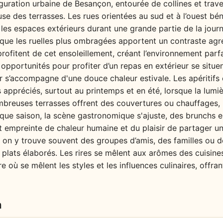
nfiguration urbaine de Besançon, entourée de collines et trav
use des terrasses. Les rues orientées au sud et à l’ouest bé
les espaces extérieurs durant une grande partie de la journ
s que les ruelles plus ombragées apportent un contraste agr
profitent de cet ensoleillement, créant l’environnement pa
s opportunités pour profiter d’un repas en extérieur se situe
r s’accompagne d'une douce chaleur estivale. Les apéritifs e
 appréciés, surtout au printemps et en été, lorsque la lumiè
ombreuses terrasses offrent des couvertures ou chauffages,
e saison, la scène gastronomique s'ajuste, des brunchs ens
t empreinte de chaleur humaine et du plaisir de partager u
, on y trouve souvent des groupes d’amis, des familles ou 
plats élaborés. Les rires se mêlent aux arômes des cuisines
 où se mêlent les styles et les influences culinaires, offran
n