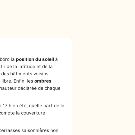
abord la
position du soleil
à
tir de la latitude et de la
r des bâtiments voisins
ibre. Enfin, les
ombres
la hauteur déclarée de chaque
 17 h en été, quelle part de la
n compte la couverture
 terrasses saisonnières non