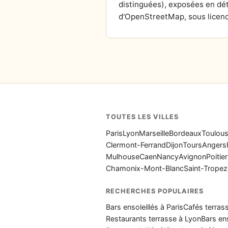
distinguées), exposées en dét
d'OpenStreetMap, sous licenc
TOUTES LES VILLES
Paris
Lyon
Marseille
Bordeaux
Toulou
Clermont-Ferrand
Dijon
Tours
Angers
Mulhouse
Caen
Nancy
Avignon
Poitie
Chamonix-Mont-Blanc
Saint-Tropez
RECHERCHES POPULAIRES
Bars ensoleillés à Paris
Cafés terrass
Restaurants terrasse à Lyon
Bars ens