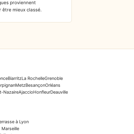
ques proviennent
 être mieux classé.
ence
Biarritz
La Rochelle
Grenoble
rpignan
Metz
Besançon
Orléans
t-Nazaire
Ajaccio
Honfleur
Deauville
errasse à Lyon
 Marseille