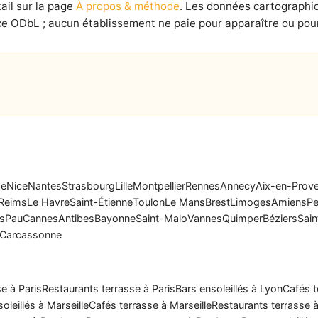
ail sur la page
À propos & méthode
. Les données cartographi
e ODbL ; aucun établissement ne paie pour apparaître ou pour
se
Nice
Nantes
Strasbourg
Lille
Montpellier
Rennes
Annecy
Aix-en-Prov
Reims
Le Havre
Saint-Étienne
Toulon
Le Mans
Brest
Limoges
Amiens
Pe
rs
Pau
Cannes
Antibes
Bayonne
Saint-Malo
Vannes
Quimper
Béziers
Sain
Carcassonne
e à Paris
Restaurants terrasse à Paris
Bars ensoleillés à Lyon
Cafés t
oleillés à Marseille
Cafés terrasse à Marseille
Restaurants terrasse à