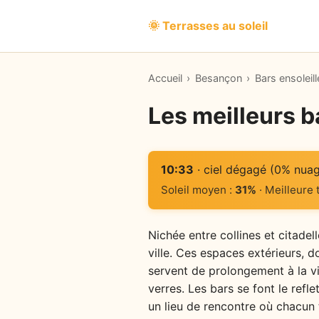
🌞 Terrasses au soleil
Accueil
›
Besançon
›
Bars ensoleil
Les meilleurs b
10:33
· ciel dégagé (0% nua
Soleil moyen :
31%
· Meilleure
Nichée entre collines et citadel
ville. Ces espaces extérieurs, do
servent de prolongement à la vi
verres. Les bars se font le refle
un lieu de rencontre où chacun 