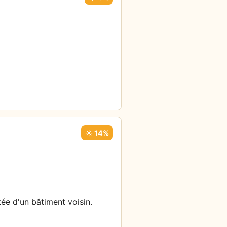
☀️ 14%
tée d'un bâtiment voisin.