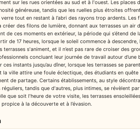
ment sur les rues orientées au sud et à l'ouest. Les places d
nosité généreuse, tandis que les ruelles plus étroites offre
 verre tout en restant à l’abri des rayons trop ardents. Les 
 à créer des filons de lumière, donnant aux terrasses un ai
nt de ces moments en extérieur, la période qui s’étend de la
artir de 17 heures, lorsque le soleil commence à descendre,
s terrasses s'animent, et il n’est pas rare de croiser des g
ofessionnels concluant leur journée de travail autour d’une b
 ces instants jusqu’au dîner, lorsque les terrasses se paren
 la ville attire une foule éclectique, des étudiants en quête
ment de partage. Certains établissements, au style décontr
réguliers, tandis que d'autres, plus intimes, se révèlent pa
elle que soit l'heure de votre visite, les terrasses ensoleil
 propice à la découverte et à l’évasion.
n